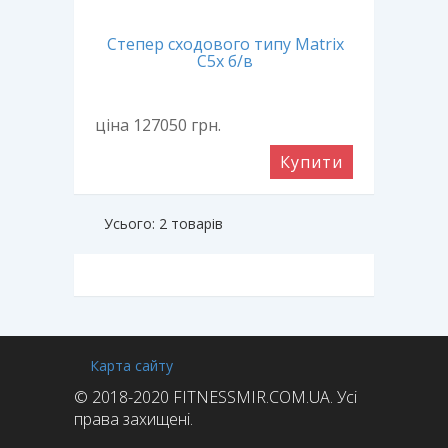
Степер сходового типу Matrix
C5x б/в
ціна 127050
грн.
Купити
Усього: 2 товарів
Карта сайту
© 2018-2020 FITNESSMIR.COM.UA. Усі
права захищені.