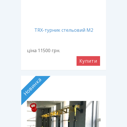
TRX-турник стельовий М2
ціна 11500
грн.
Купити
Новинка