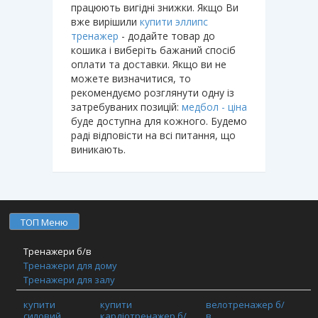
працюють вигідні знижки. Якщо Ви
вже вирішили
купити эллипс
тренажер
- додайте товар до
кошика і виберіть бажаний спосіб
оплати та доставки. Якщо ви не
можете визначитися, то
рекомендуємо розглянути одну із
затребуваних позицій:
медбол - ціна
буде доступна для кожного. Будемо
раді відповісти на всі питання, що
виникають.
ТОП Меню
Тренажери б/в
Тренажери для дому
Тренажери для залу
Фітнес обладнання
купити
купити
велотренажер б/
TRX / Функціональний тренінг / Кросфіт
силовий
кардіотренажер б/
в