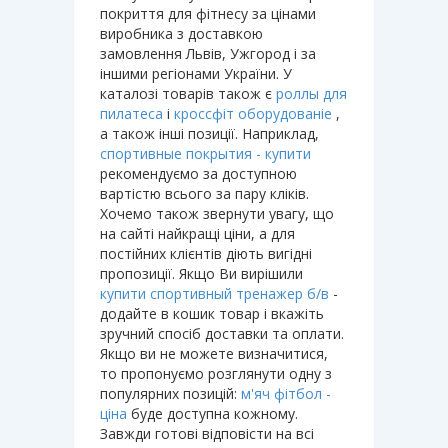
покриття для фітнесу за цінами
виробника з доставкою
замовлення Львів, Ужгород і за
іншими регіонами України. У
каталозі товарів також є
роллы для
пилатеса
і
кроссфіт оборудованіе
,
а також інші позиції. Наприклад,
спортивные покрытия - купити
рекомендуємо за доступною
вартістю всього за пару кліків.
Хочемо також звернути увагу, що
на сайті найкращі ціни, а для
постійних клієнтів діють вигідні
пропозиції. Якщо Ви вирішили
купити спортивный тренажер б/в
-
додайте в кошик товар і вкажіть
зручний спосіб доставки та оплати.
Якщо ви не можете визначитися,
то пропонуємо розглянути одну з
популярних позицій:
м'яч фітбол -
ціна
буде доступна кожному.
Завжди готові відповісти на всі