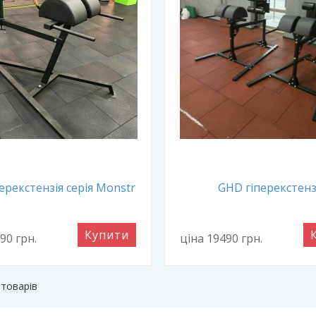
ерекстензія серія Monstr
GHD гіперекстенз
Купити
990
грн.
ціна 19490
грн.
 товарів