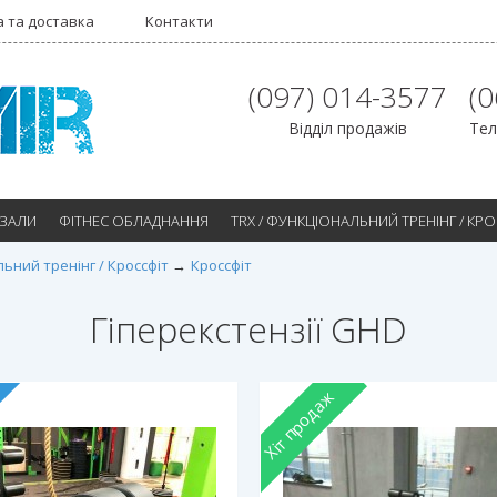
 та доставка
Контакти
(097) 014-3577
(
Відділ продажів
Тел
 ЗАЛИ
ФІТНЕС ОБЛАДНАННЯ
TRX / ФУНКЦІОНАЛЬНИЙ ТРЕНІНГ / КР
льний тренінг / Кроссфіт
Кроссфіт
Гіперекстензії GHD
Хіт продаж