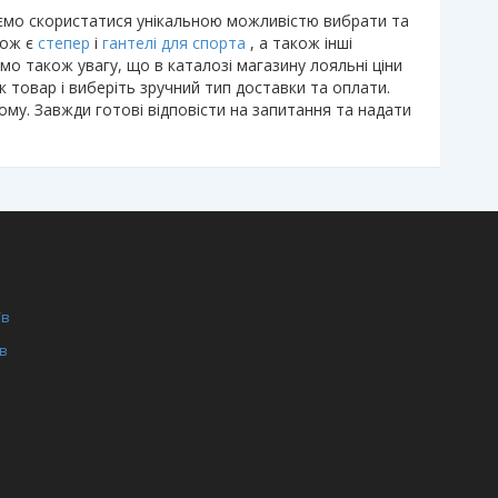
дуємо скористатися унікальною можливістю вибрати та
кож є
степер
і
гантелі для спорта
, а також інші
мо також увагу, що в каталозі магазину лояльні ціни
 товар і виберіть зручний тип доставки та оплати.
му. Завжди готові відповісти на запитання та надати
/в
/в
ги
ля фітнес залів
нція для дому
и
преса
у
для гіперекстензії