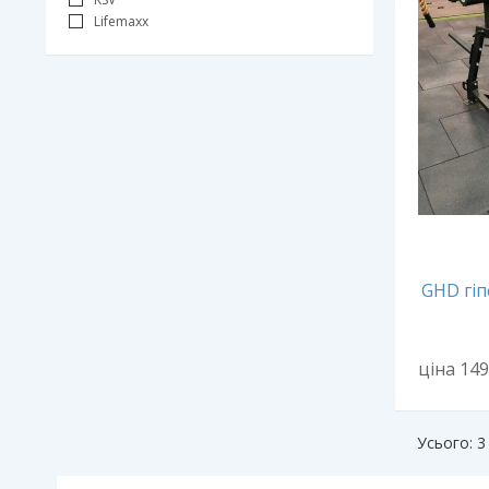
Lifemaxx
GHD гіп
ціна 14
Усього: 3