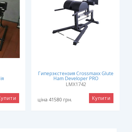
Гиперэкстензия Crossmaxx Glute
ія
Ham Developer PRO
LMX1742
Купити
Купити
ціна 41580
грн.