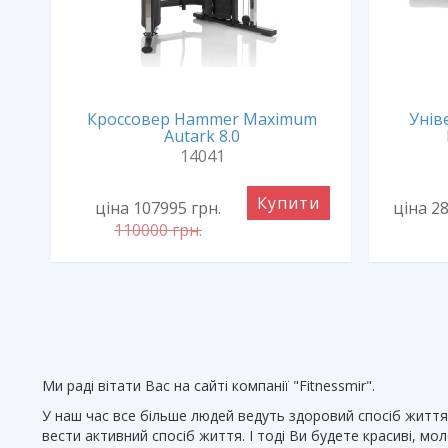
Кроссовер Hammer Maximum
Унів
ом
Autark 8.0
14041
Купити
ціна 107995
грн.
ціна 2
и
110000
грн.
Ми раді вітати Вас на сайті компанії "Fitnessmir".
У наш час все більше людей ведуть здоровий спосіб життя
вести активний спосіб життя. І тоді Ви будете красиві, мо