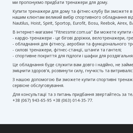
ми пропонуємо придбати тренажери для дому.
Купити тренажери для дому та фітнес-клубу Ви зможете в 
нашим клієнтам великий вибір спортивного обладнання відомих
Nautilus, Hoist, Spirit, Sportop, Eurofit, Bosu, Reebok, Airex,
В інтернет-магазині "Fitnessmir.com.ua" Ви можете купити
- кардіо-тренажери - це бігові доріжки, велотренажери, гр
- обладнання для фітнесу, аеробіки та функціонального тре
- силові тренажери, фітнес-станції, штанги та гантелі;
- спортивне покриття для підлоги і шафки для роздягальня
Це обладнання буде служити вам довго і надійно, не займе 
зміцнити здоров'я, розвинути силу, гнучкість та витривал
З нашою допомогою Ви зможете купити спортивні тренажери 
сервісне обслуговування.
Для консультації та з питань придбання звертайтесь за т
+38 (067) 943-65-95 +38 (063) 014-35-77.