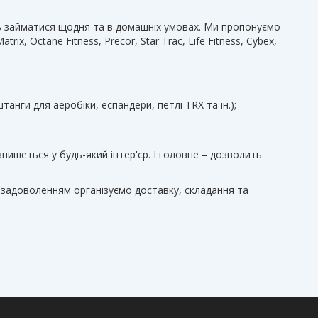
сть займатися щодня та в домашніх умовах. Ми пропонуємо
, Octane Fitness, Precor, Star Trac, Life Fitness, Cybex,
анги для аеробіки, еспандери, петлі TRX та ін.);
впишеться у будь-який інтер'єр. І головне – дозволить
з задоволенням організуємо доставку, складання та