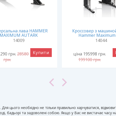
ерсальна лава HAMMER
Кроссовер з машиной
MAXIMUM AUTARK
Hammer Maximum
14009
14044
Купити
8290
грн.
28580
ціна 195998
грн.
грн.
199100
грн.
. Для цього необхідно не тільки правильно харчуватися, відмови
лоді, бадьорі та задоволені собою. Якщо у Вас не вистачає часу н