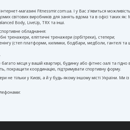
інтернет-магазині Fitnessmir.com.ua. І у Вас з'явиться можливі
 світових виробників для занять вдома та в офісі таких як: Matrix
 Balanced Body, LiveUp, TRX та інші.
 спортивне обладнання:
ебні тренажери, еліптичні тренажери (орбітреки), степери;
нінгу (степ платформи, килимки, бодібари, медболи, гантелі та шт
.
багато місця у вашій квартирі, будинку або фітнес-залі та гідно 
ість, покращити координацію, підтримувати спортивну форму.
не тільки у Києві, а й у будь-якому іншому місті України. Ми і
елефонами: