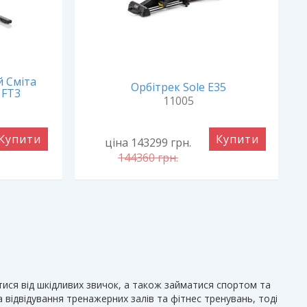
 Сміта
Орбітрек Sole E35
 FT3
11005
Купити
Купити
ціна 143299
грн.
144360
грн.
тися від шкідливих звичок, а також займатися спортом та
а відвідування тренажерних залів та фітнес тренувань, тоді