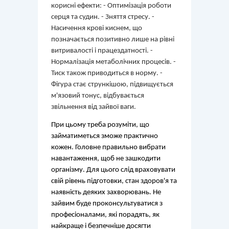
корисні ефекти: - Оптимізація роботи
серця та судин. - Зняття стресу. -
Насичення крові киснем, що
позначається позитивно лише на рівні
витривалості і працездатності. -
Нормалізація метаболічних процесів. -
Тиск також приводиться в норму. -
Фігура стає стрункішою, підвищується
м'язовий тонус, відбувається
звільнення від зайвої ваги.
При цьому треба розуміти, що 
займатиметься зможе практично 
кожен. Головне правильно вибрати 
навантаження, щоб не зашкодити 
організму. Для цього слід враховувати 
свій рівень підготовки, стан здоров'я та 
наявність деяких захворювань. Не 
зайвим буде проконсультуватися з 
професіоналами, які порадять, як 
найкраще і безпечніше досягти 