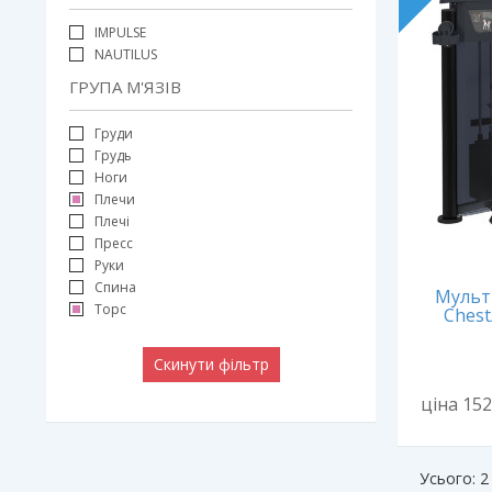
IMPULSE
NAUTILUS
ГРУПА М'ЯЗІВ
Груди
Грудь
Ноги
Плечи
Плечі
Пресс
Руки
Спина
Мульти
Торс
Chest
Скинути фільтр
ціна 15
Усього: 2