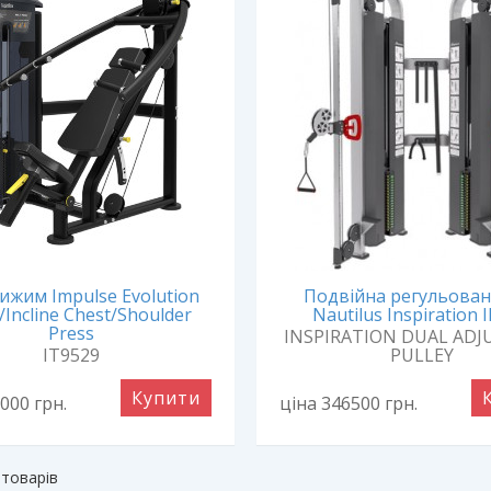
жим Impulse Evolution
Подвійна регульован
/Incline Chest/Shoulder
Nautilus Inspiration 
Press
INSPIRATION DUAL ADJ
IT9529
PULLEY
Купити
2000
грн.
ціна 346500
грн.
 товарів