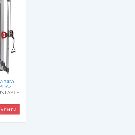
а тяга
IPDA2
USTABLE
Купити