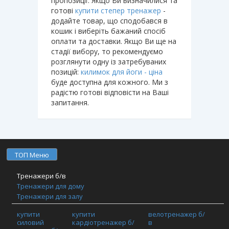
пропозиції. Якщо Ви визначилися та
готові
купити степер тренажер
-
додайте товар, що сподобався в
кошик і виберіть бажаний спосіб
оплати та доставки. Якщо Ви ще на
стадії вибору, то рекомендуємо
розглянути одну із затребуваних
позицій:
килимок для йоги - ціна
буде доступна для кожного. Ми з
радістю готові відповісти на Ваші
запитання.
ТОП Меню
Тренажери б/в
Тренажери для дому
Тренажери для залу
Фітнес обладнання
купити
купити
велотренажер б/
TRX / Функціональний тренінг / Кросфіт
силовий
кардіотренажер б/
в
Шафи та спортивні покриття