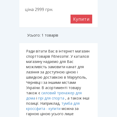
ціна 2999
грн.
Купити
Усього: 1 товарів
Ради вітати Вас в інтернет магазин
спорттоварів Fitnessmir. У каталозі
магазину надаємо для Вас
можливість замовити канат для
лазіння за доступною ціною і
швидкою доставкою в Маріуполь,
Чернівці і за іншими містами
України. В асортименті товару
також є
силовий тренажер для
дома
і
гірі для спорта
, а також інші
позиції. Наприклад,
тумба для
кроссфита - купити
можна за
гарною ціною усього лише