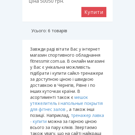
ціна 50050
грн.
Купити
Усього: 6 товарів
Завжди раді вітати Вас у інтернет
магазин спортивного обладнання
fitnessmir.com.ua. В онлайн магазині
у Вас є унікальна можливість
підібрати і купити сайкл-тренажери
за доступною ціною і швидкою
доставкою в Чернігів, Рівне і по
інших куточках країни. В
асортименті також є
мешок
утяжелитель
і
напольные покрытія
для фітнес залов
, а також інші
позиції. Наприклад,
тренажер лавка
- купити
можна за гарною ціною
всього за пару кліків. Звертаємо
також увагу, що на сайті найкращі