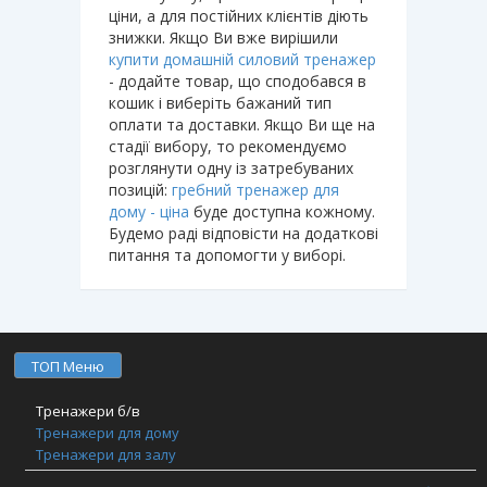
ціни, а для постійних клієнтів діють
знижки. Якщо Ви вже вирішили
купити домашній силовий тренажер
- додайте товар, що сподобався в
кошик і виберіть бажаний тип
оплати та доставки. Якщо Ви ще на
стадії вибору, то рекомендуємо
розглянути одну із затребуваних
позицій:
гребний тренажер для
дому - ціна
буде доступна кожному.
Будемо раді відповісти на додаткові
питання та допомогти у виборі.
ТОП Меню
Тренажери б/в
Тренажери для дому
Тренажери для залу
Фітнес обладнання