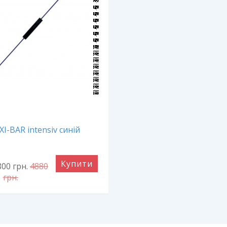
XI-BAR intensiv синій
Купити
800
грн.
4880
грн.