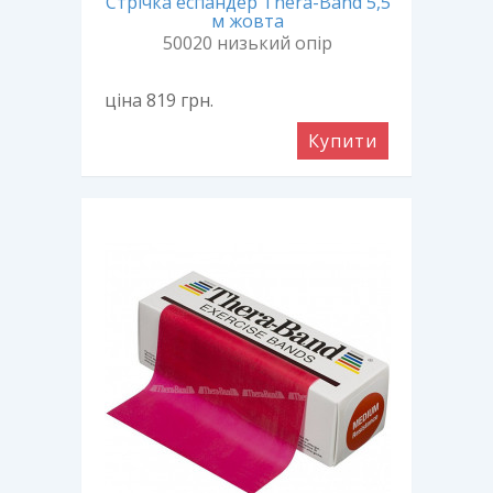
Стрічка еспандер Thera-Band 5,5
м жовта
50020 низький опір
ціна 819
грн.
Купити