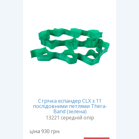
Стрічка еспандер CLX з 11
послідовними петлями Thera-
Band (зелена)
13221 середній опір
ціна 930
грн.