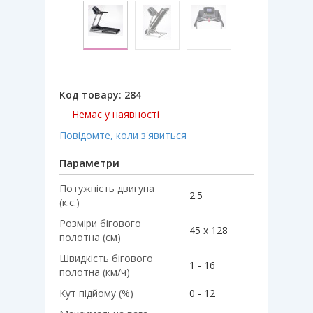
Код товару:
284
Немає у наявності
Повідомте, коли з'явиться
Параметри
Потужність двигуна
2.5
(к.с.)
Розміри бігового
45 х 128
полотна (см)
Швидкість бігового
1 - 16
полотна (км/ч)
Кут підйому (%)
0 - 12