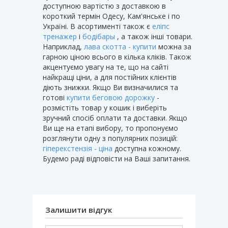
доступною вартістю з доставкою в
короткий термін Одесу, Кам'янське і по
Україні. В асортименті також є
еліпс
тренажер
і
бодібары
, а також інші товари.
Наприклад,
лава скотта - купити
можна за
гарною ціною всього в кілька кліків. Також
акцентуємо увагу на те, що на сайті
найкращі ціни, а для постійних клієнтів
діють знижки. Якщо Ви визначилися та
готові
купити беговою дорожку
-
розмістіть товар у кошик і виберіть
зручний спосіб оплати та доставки. Якщо
Ви ще на етапі вибору, то пропонуємо
розглянути одну з популярних позицій:
гіперекстензія - ціна
доступна кожному.
Будемо раді відповісти на Ваші запитання.
Залишити відгук