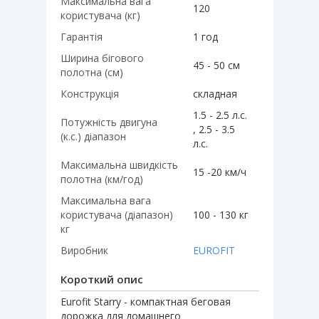
Максимальна вага
120
користувача (кг)
Гарантія
1 год
Ширина бігового
45 - 50 см
полотна (см)
Конструкція
складная
1.5 - 2.5 л.с.
Потужність двигуна
, 2.5 - 3.5
(к.с.) діапазон
л.с.
Максимальна швидкість
15 -20 км/ч
полотна (км/год)
Максимальна вага
користувача (діапазон)
100 - 130 кг
кг
Виробник
EUROFIT
Короткий опис
Eurofit Starry - компактная беговая
дорожка для домашнего