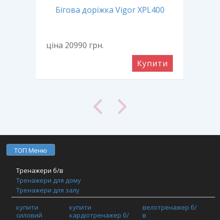
Т33E
Бігова доріжка Vigor XPL400
Бі
ціна 20990
грн.
ціна
ити
Купити
ТОП Меню
Тренажери б/в
Тренажери для дому
Тренажери для залу
Фітнес обладнання
купити
купити
велотренажер б/
TRX / Функціональний тренінг / Кросфіт
силовий
кардіотренажер б/
в
Шафи та спортивні покриття