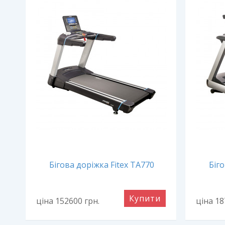
1
Бігова доріжка Fitex TA770
Біго
и
Купити
ціна 152600
грн.
ціна 1