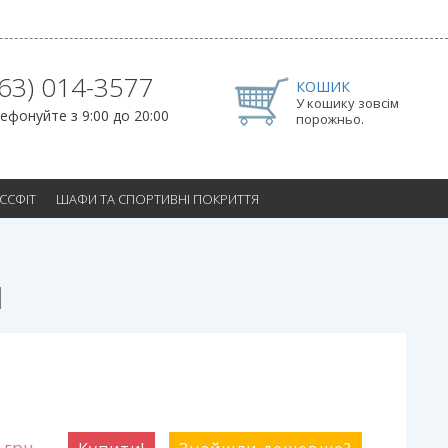
063) 014-3577
КОШИК
У кошику зовсім
ефонуйте з 9:00 до 20:00
порожньо.
ОССФІТ
ШАФИ ТА СПОРТИВНІ ПОКРИТТЯ
1
0
грн.