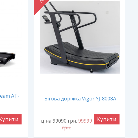
ream AT-
Бігова доріжка Vigor YJ-8008A
Купити
Купити
ціна 99090
грн.
99999
грн.