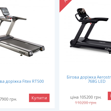
Бігова доріжка Aerost
ва доріжка Fitex RT500
768G LED
ціна 105200
грн.
Купити
87900
грн.
110200
грн.