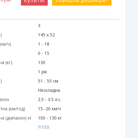
Купити!
Знайшли дешевше?
3
)
145 х 52
км/ч)
1 - 18
0 - 15
а (кг)
130
1 рік
)
51 - 55 см
Нескладна
пазон
2.5 - 3.5 л.с.
на (км/год)
15 -20 км/ч
а (діапазон) кг
100 - 130 кг
FITEX