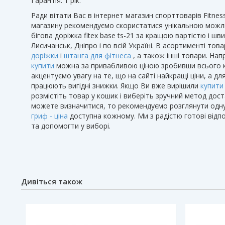
Гарантія: 1 рік.
Ради вітати Вас в інтернет магазин спорттоварів Fitne
магазину рекомендуємо скористатися унікальною можли
бігова доріжка fitex base ts-21 за кращою вартістю і ш
Лисичанськ, Дніпро і по всій Україні. В асортименті тов
доріжки
і
штанга для фітнеса
, а також інші товари. Нап
купити
можна за привабливою ціною зробивши всього кіл
акцентуємо увагу на те, що на сайті найкращі ціни, а дл
працюють вигідні знижки. Якщо Ви вже вирішили
купити
розмістіть товар у кошик і виберіть зручний метод дос
можете визначитися, то рекомендуємо розглянути одну 
гриф - ціна
доступна кожному. Ми з радістю готові відпо
та допомогти у виборі.
Дивіться також