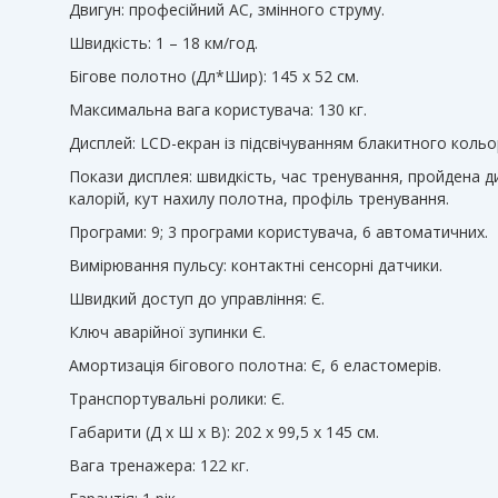
Двигун: професійний АС, змінного струму.
Швидкість: 1 – 18 км/год.
Бігове полотно (Дл*Шир): 145 х 52 см.
Максимальна вага користувача: 130 кг.
Дисплей: LCD-екран із підсвічуванням блакитного кольо
Покази дисплея: швидкість, час тренування, пройдена ди
калорій, кут нахилу полотна, профіль тренування.
Програми: 9; 3 програми користувача, 6 автоматичних.
Вимірювання пульсу: контактні сенсорні датчики.
Швидкий доступ до управління: Є.
Ключ аварійної зупинки Є.
Амортизація бігового полотна: Є, 6 еластомерів.
Транспортувальні ролики: Є.
Габарити (Д x Ш x В): 202 х 99,5 х 145 см.
Вага тренажера: 122 кг.