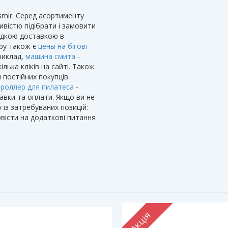
ssmir. Серед асортименту
вістю підібрати і замовити
видкою доставкою в
ару також є
цены на бігові
риклад,
машина смита -
ька кліків на сайті. Також
я постійних покупців
 роллер для пилатеса
-
тавки та оплати. Якщо ви не
із затребуваних позицій:
вісти на додаткові питання
Акція