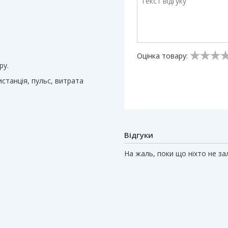
Оцінка товару:
ру.
станція, пульс, витрата
Відгуки
На жаль, поки що ніхто не з