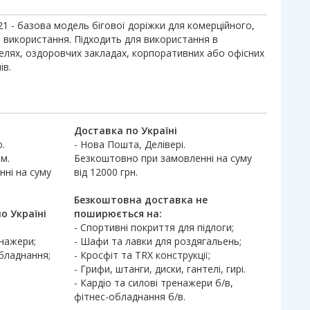
-21 - базова модель бігової доріжки для комерційного,
використання. Підходить для використання в
телях, оздоровчих закладах, корпоративних або офісних
ів.
Доставка по Україні
.
- Нова Пошта, Делівері.
м.
Безкоштовно при замовленні на суму
ні на суму
від 12000 грн.
Безкоштовна доставка не
о Україні
поширюється на:
- Спортивні покриття для підлоги;
енажери;
- Шафи та лавки для роздягальень;
обладнання;
- Кросфіт та TRX конструкції;
- Грифи, штанги, диски, гантелі, гирі.
- Кардіо та силові тренажери б/в,
фітнес-обладнання б/в.