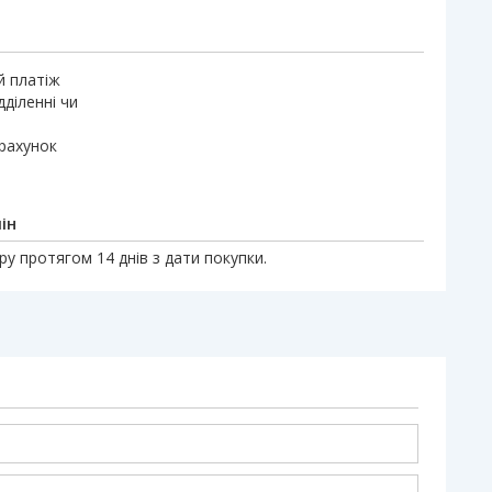
й платіж
дділенні чи
 рахунок
ін
у протягом 14 днів з дати покупки.