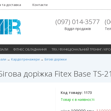
 та доставка
Контакти
(097) 014-3577
(
Відділ продажів
Тел
 ЗАЛИ
ФІТНЕС ОБЛАДНАННЯ
TRX / ФУНКЦІОНАЛЬНИЙ ТРЕНІНГ / КР
зали
Кардіотренажери
Бігові доріжки
Бігова доріжка Fitex Base TS-2
Код товару:
1173
Товар є в наявності
ціна 109000
грн.
11000