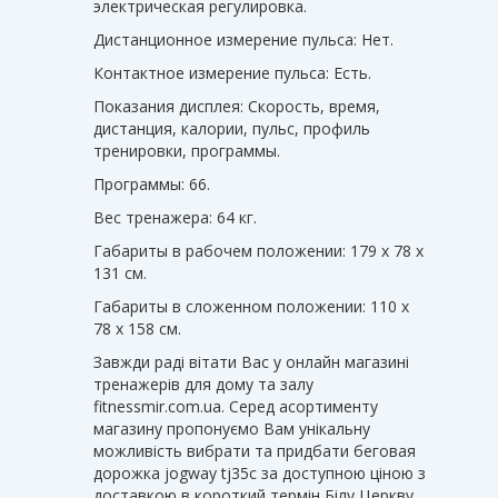
электрическая регулировка.
Дистанционное измерение пульса: Нет.
Контактное измерение пульса: Есть.
Показания дисплея: Cкорость, время,
дистанция, калории, пульс, профиль
тренировки, программы.
Программы: 66.
Вес тренажера: 64 кг.
Габариты в рабочем положении: 179 x 78 x
131 см.
Габариты в сложенном положении: 110 x
78 x 158 см.
Завжди раді вітати Вас у онлайн магазині
тренажерів для дому та залу
fitnessmir.com.ua. Серед асортименту
магазину пропонуємо Вам унікальну
можливість вибрати та придбати беговая
дорожка jogway tj35c за доступною ціною з
доставкою в короткий термін Білу Церкву,