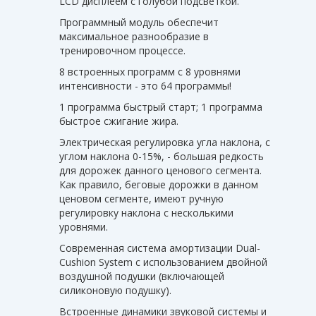
LCD дисплеем с голубой подсветкой.
Программный модуль обеспечит
максимальное разнообразие в
тренировочном процессе.
8 встроенных программ с 8 уровнями
интенсивности - это 64 программы!
1 программа быстрый старт; 1 программа
быстрое сжигание жира.
Электрическая регулировка угла наклона, с
углом наклона 0-15%, - большая редкость
для дорожек данного ценового сегмента.
Как правило, беговые дорожки в данном
ценовом сегменте, имеют ручную
регулировку наклона с несколькими
уровнями.
Современная система амортизации Dual-
Cushion System с использованием двойной
воздушной подушки (включающей
силиконовую подушку).
Встроенные динамики звуковой системы и