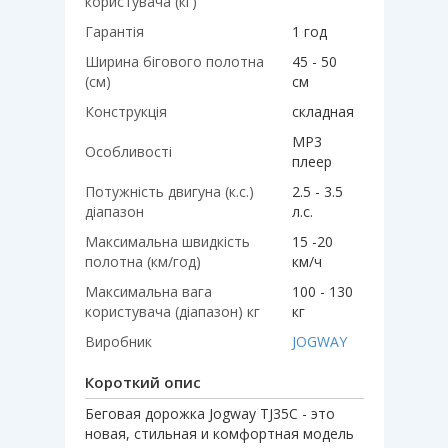
користувача (кг)
Гарантія
1 год
Ширина бігового полотна
45 - 50
(см)
см
Конструкція
складная
MP3
Особливості
плеер
Потужність двигуна (к.с.)
2.5 - 3.5
діапазон
л.с.
Максимальна швидкість
15 -20
полотна (км/год)
км/ч
Максимальна вага
100 - 130
користувача (діапазон) кг
кг
Виробник
JOGWAY
Короткий опис
Беговая дорожка Jogway TJ35C - это
новая, стильная и комфортная модель