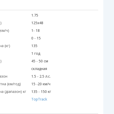
1.75
)
125х48
км/ч)
1- 18
0 - 15
а (кг)
135
1 год
)
45 - 50 см
складная
пазон
1.5 - 2.5 л.с.
на (км/год)
15 -20 км/ч
а (діапазон) кг
135 - 150 кг
TopTrack