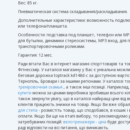
Вес: 85 кг.
Пневматическая система складывания/раскладывания.
Дополнительные характеристики: возможность подкл
или телефона/планшета.
Особенности: подставка под планшет, телефон или МР
для бутылки, динамики стереосистемы, МР3 вход, для
транспортировочными роликами.
Гарантия: 12 мес.
Ради вітати Вас в інтернет магазині спорттоварів та то
Фітнессмір. У каталозі магазину у Вас є унікальна можли
беговая дорожка toptrack kd148d-c за доступною варті
Тернопіль, Бровари і за іншими регіонами. У каталозі т
треніровочная скамья
, а також інші позиції. Наприклад
купити
можна за цінами виробника зробивши всього кільк
також звернути увагу, що в каталозі найкращі ціни від в
клієнтів працюють знижки на товар. Якщо Ви вже обрал
для степа
- розмістіть товар, що сподобався, в кошик і
оплати. Якщо Ви ще на етапі вибору, то рекомендуємо р
затребуваних позицій:
велотренажери - ціна
буде досту
раді відповісти на всі питання, що виникають.