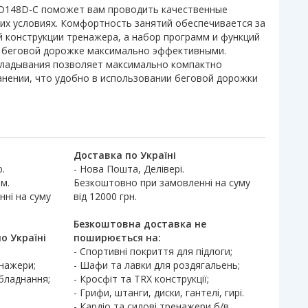
KD148D-C поможет вам проводить качественные
их условиях. Комфортность занятий обеспечивается за
й конструкции тренажера, а набор программ и функций
а беговой дорожке максимально эффективными.
кладывания позволяет максимально компактно
анении, что удобно в использовании беговой дорожки
Доставка по Україні
.
- Нова Пошта, Делівері.
м.
Безкоштовно при замовленні на суму
ні на суму
від 12000 грн.
Безкоштовна доставка не
о Україні
поширюється на:
- Спортивні покриття для підлоги;
енажери;
- Шафи та лавки для роздягальень;
обладнання;
- Кросфіт та TRX конструкції;
- Грифи, штанги, диски, гантелі, гирі.
- Кардіо та силові тренажери б/в,