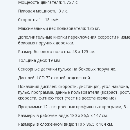
Мощность двигателя: 1,75 л.с.
Пиковая мощность: 3 л.с.
Скорость: 1 - 18 км/ч.
Максимальный вес пользователя: 135 кг.
Дополнительные кнопки переключения скорости и измен
боковых поручнях дорожки.
Размер бегового полотна: 48 x 125 см.
Толщина деки: 19 мм.
Сенсорные датчики пульса на боковых поручнях.
Дисплей: LCD 7" с синей подсветкой.
Показания дисплея: скорость, дистанция, угол наклона,
пульс, программа, данные пользователя (возраст, рост
скорости, фитнес-тест (тест на восстановление).
Программы: 12 - встроенных профильных программ, 3 -
Размеры в рабочем виде: 180 x 86,5 x 147 см.
Размеры в сложенном виде: 110 x 86,5 x 164 см.