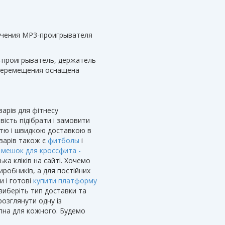
ючения МР3-проигрывателя
-проигрыватель, держатель
 перемещения оснащена
варів для фітнесу
вість підібрати і замовити
стю і швидкою доставкою в
оварів також є
фитболы
і
,
мешок для кроссфита -
а кліків на сайті. Хочемо
иробників, а для постійних
и і готові
купити платформу
 виберіть тип доставки та
озглянути одну із
пна для кожного. Будемо