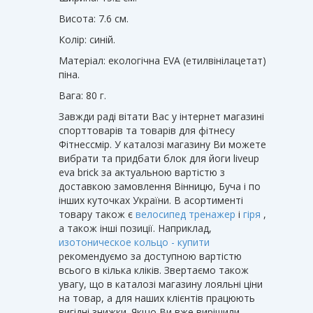
Висота: 7.6 см.
Колір: синій.
Матеріал: екологічна EVA (етилвінілацетат)
піна.
Вага: 80 г.
Завжди раді вітати Вас у інтернет магазині
спорттоварів та товарів для фітнесу
Фітнессмір. У каталозі магазину Ви можете
вибрати та придбати блок для йоги liveup
eva brick за актуальною вартістю з
доставкою замовлення Вінницю, Буча і по
інших куточках України. В асортименті
товару також є
велосипед тренажер
і
гіря
,
а також інші позиції. Наприклад,
изотоническое кольцо - купити
рекомендуємо за доступною вартістю
всього в кілька кліків. Звертаємо також
увагу, що в каталозі магазину лояльні ціни
на товар, а для наших клієнтів працюють
вигідні знижки. Якщо Ви вже вирішили