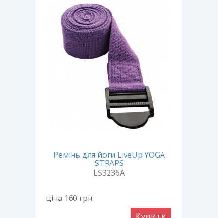
Ремінь для йоги LiveUp YOGA
Ки
Foam
STRAPS
LS3236A
ціна 160
грн.
ціна
ити
Купити