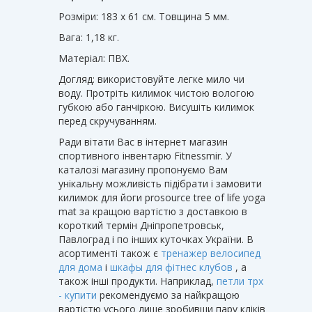
Розміри: 183 х 61 см. Товщина 5 мм.
Вага: 1,18 кг.
Матеріал: ПВХ.
Догляд: використовуйте легке мило чи
воду. Протріть килимок чистою вологою
губкою або ганчіркою. Висушіть килимок
перед скручуванням.
Ради вітати Вас в інтернет магазин
спортивного інвентарю Fitnessmir. У
каталозі магазину пропонуємо Вам
унікальну можливість підібрати і замовити
килимок для йоги prosource tree of life yoga
mat за кращою вартістю з доставкою в
короткий термін Дніпропетровськ,
Павлоград і по інших куточках України. В
асортименті також є
тренажер велосипед
для дома
і
шкафы для фітнес клубов
, а
також інші продукти. Наприклад,
петли трх
- купити
рекомендуємо за найкращою
вартістю усього лише зробивши пару кліків