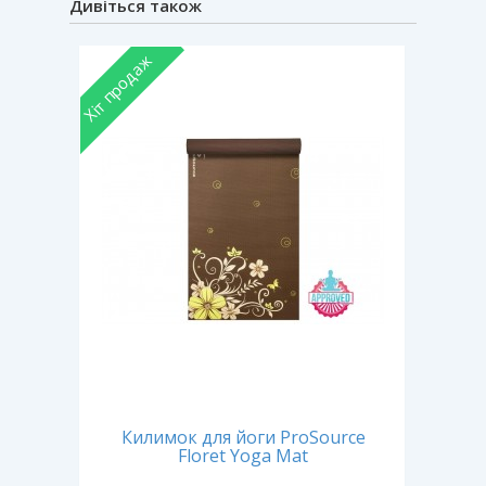
Дивіться також
Хіт продаж
Хіт прод
Килимок для йоги ProSource
Бло
Floret Yoga Mat