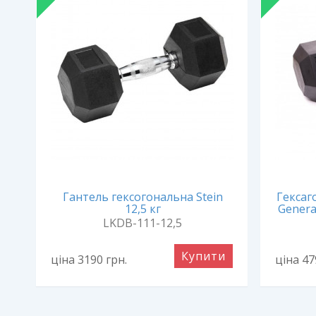
Гантель гексогональна Stein
Гексаг
12,5 кг
Generat
LKDB-111-12,5
Купити
ціна 3190
грн.
ціна 4