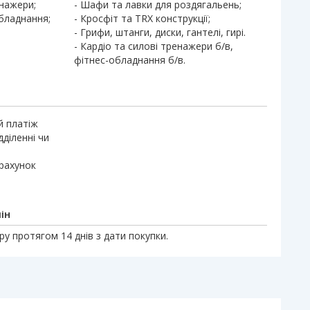
енажери;
- Шафи та лавки для роздягальень;
обладнання;
- Кросфіт та TRX конструкції;
- Грифи, штанги, диски, гантелі, гирі.
- Кардіо та силові тренажери б/в,
фітнес-обладнання б/в.
й платіж
дділенні чи
 рахунок
ін
у протягом 14 днів з дати покупки.