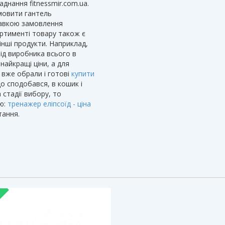
днання fitnessmir.com.ua.
мовити гантель
ставкою замовлення
ортименті товару також є
інші продукти. Наприклад,
ід виробника всього в
 найкращі ціни, а для
 вже обрали і готові
купити
що сподобався, в кошик і
 стадії вибору, то
ію:
тренажер еліпсоїд - ціна
тання.