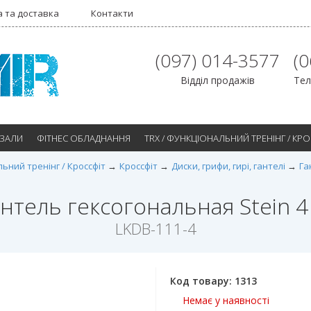
 та доставка
Контакти
(097) 014-3577
(
Відділ продажів
Тел
 ЗАЛИ
ФІТНЕС ОБЛАДНАННЯ
TRX / ФУНКЦІОНАЛЬНИЙ ТРЕНІНГ / КР
льний тренінг / Кроссфіт
Кроссфіт
Диски, грифи, гирі, гантелі
Га
нтель гексогональная Stein 4
LKDB-111-4
Код товару:
1313
Немає у наявності