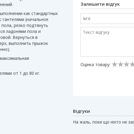
Залишити відгук
нений.
ыполнении как стандартных
с гантелями (начальное
 пола, резко подтянуть
тся ладонями пола и
ловой. Вернуться в
верх, выполнить прыжок
нно).
 максимальная
Оцінка товару:
лями от 1 до 80 кг.
Відгуки
На жаль, поки що ніхто не з