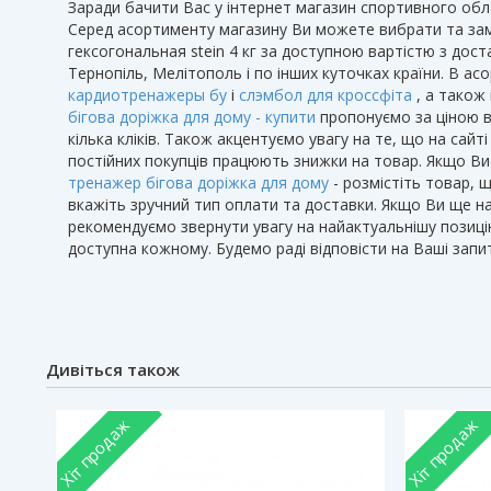
Заради бачити Вас у інтернет магазин спортивного обла
Серед асортименту магазину Ви можете вибрати та за
гексогональная stein 4 кг за доступною вартістю з до
Тернопіль, Мелітополь і по інших куточках країни. В ас
кардиотренажеры бу
і
слэмбол для кроссфіта
, а також 
бігова доріжка для дому - купити
пропонуємо за ціною в
кілька кліків. Також акцентуємо увагу на те, що на сайті
постійних покупців працюють знижки на товар. Якщо Ви
тренажер бігова доріжка для дому
- розмістіть товар, 
вкажіть зручний тип оплати та доставки. Якщо Ви ще на
рекомендуємо звернути увагу на найактуальнішу позиц
доступна кожному. Будемо раді відповісти на Ваші запи
Дивіться також
Хіт продаж
Хіт продаж