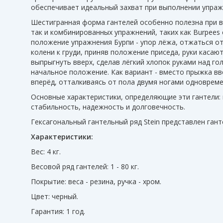
обеспечивает идеальный захват при выполнении упраж
Шестигранная форма гантелей особенно полезна при в
так и комбинированных упражнений, таких как Burpees 
положение упражнения Бурпи - упор лёжа, отжаться от
колени к груди, приняв положение приседа, руки касаю
выпрыгнуть вверх, сделав лёгкий хлопок руками над го
начальное положение. Как вариант - вместо прыжка в
вперёд, отталкиваясь от пола двумя ногами одновреме
Основные характеристики, определяющие эти гантели:
стабильность, надежность и долговечность.
Гексагональный гантельный ряд Stein представлен ганте
Характеристики:
Вес: 4 кг.
Весовой ряд гантелей: 1 - 80 кг.
Покрытие: веса - резина, ручка - хром.
Цвет: черный.
Гарантия: 1 год.