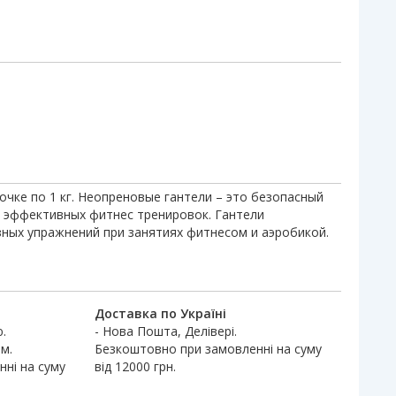
чке по 1 кг. Неопреновые гантели – это безопасный
 эффективных фитнес тренировок. Гантели
ных упражнений при занятиях фитнесом и аэробикой.
Доставка по Україні
.
- Нова Пошта, Делівері.
м.
Безкоштовно при замовленні на суму
ні на суму
від 12000 грн.