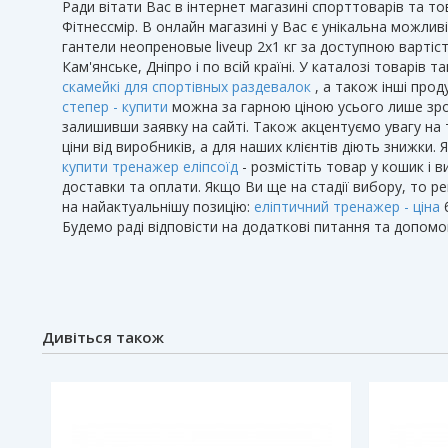
Ради вітати Вас в інтернет магазині спорттоварів та то
Фітнессмір. В онлайн магазині у Вас є унікальна можливі
гантели неопреновые liveup 2х1 кг за доступною вартіс
Кам'янське, Дніпро і по всій країні. У каталозі товарів т
скамейкі для спортівных раздевалок
, а також інші прод
степер - купити
можна за гарною ціною усього лише зроб
залишивши заявку на сайті. Також акцентуємо увагу на 
ціни від виробників, а для наших клієнтів діють знижки.
купити тренажер еліпсоїд
- розмістіть товар у кошик і в
доставки та оплати. Якщо Ви ще на стадії вибору, то р
на найактуальнішу позицію:
еліптичний тренажер - ціна
б
Будемо раді відповісти на додаткові питання та допомог
Дивіться також