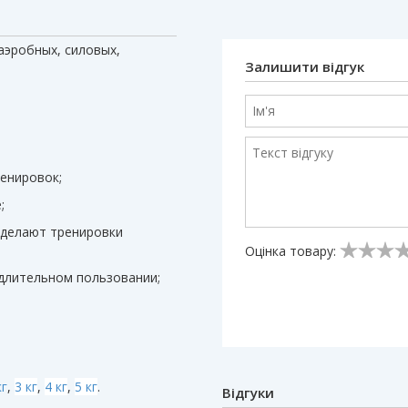
аэробных, силовых,
Залишити відгук
енировок;
;
сделают тренировки
Оцінка товару:
 длительном пользовании;
кг
,
3 кг
,
4 кг
,
5 кг
.
Відгуки