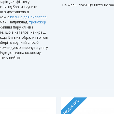
варів для фітнесу
На жаль, поки що ніхто не з
сть підібрати і купити
тю з доставкою в
акож є
кольца для пилатеса
і
укти. Наприклад,
тренажер
ивши пару кліків і
те, що в каталозі найкращі
 Якщо Ви вже обрали і готові
иберіть зручний спосіб
екомендуємо звернути увагу
уде доступна кожному.
ти у виборі.
Новинка