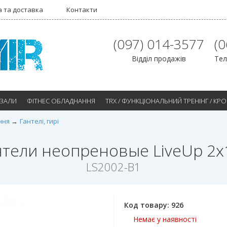
 та доставка
Контакти
(097) 014-3577
(
Відділ продажів
Тел
 ЗАЛИ
ФІТНЕС ОБЛАДНАННЯ
TRX / ФУНКЦІОНАЛЬНИЙ ТРЕНІНГ / КР
ння
Гантелі, гирі
нтели неопреновые LiveUp 2х1
LS2002-B1
Код товару:
926
Немає у наявності