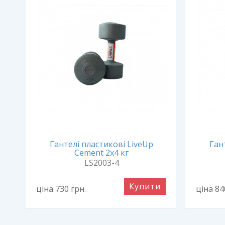
Гантелі пластикові LiveUp
Ган
Cement 2х4 кг
LS2003-4
и
Купити
ціна 730
грн.
ціна 8