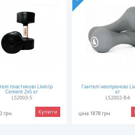
телі пластикові LiveUp
Гантелі неопренові Li
Cement 2х5 кг
кг
LS2003-5
LS2002-B4
Купити
40
грн.
ціна 1878
грн.