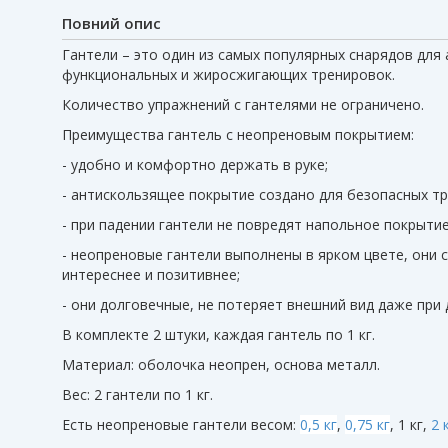
Повний опис
Гантели – это один из самых популярных снарядов для 
функциональных и жиросжигающих тренировок.
Количество упражнений с гантелями не ограничено.
Преимущества гантель с неопреновым покрытием:
- удобно и комфортно держать в руке;
- антискользящее покрытие создано для безопасных тр
- при падении гантели не повредят напольное покрытие
- неопреновые гантели выполнены в ярком цвете, они 
интереснее и позитивнее;
- они долговечные, не потеряет внешний вид даже при
В комплекте 2 штуки, каждая гантель по 1 кг.
Материал: оболочка неопрен, основа металл.
Вес: 2 гантели по 1 кг.
Есть неопреновые гантели весом:
0,5 кг
,
0,75 кг
, 1 кг,
2 