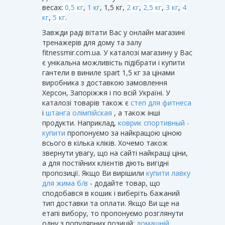
весах:
0,5 кг
,
1 кг
, 1,5 кг,
2 кг
,
2,5 кг
,
3 кг
,
4
кг
,
5 кг
.
Завжди раді вітати Вас у онлайн магазині
тренажерів для дому та залу
fitnessmir.com.ua. У каталозі магазину у Вас
є унікальна можливість підібрати і купити
гантели в виниле spart 1,5 кг за цінами
виробника з доставкою замовлення
Херсон, Запоріжжя і по всій Україні. У
каталозі товарів також є
степ для фитнеса
і
штанга олімпійская
, а також інші
продукти. Наприклад,
коврик спортивный -
купити
пропонуємо за найкращою ціною
всього в кілька кліків. Хочемо також
звернути увагу, що на сайті найкращі ціни,
а для постійних клієнтів діють вигідні
пропозиції. Якщо Ви вирішили
купити лавку
для жима б/в
- додайте товар, що
сподобався в кошик і виберіть бажаний
тип доставки та оплати. Якщо Ви ще на
етапі вибору, то пропонуємо розглянути
одну з популярних позицій:
домашній