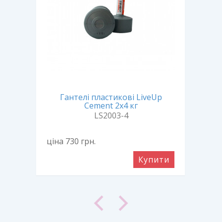
 2x5
Гантелі пластикові LiveUp
Г
Cement 2х4 кг
LS2003-4
ціна 730
грн.
ціна
ити
Купити