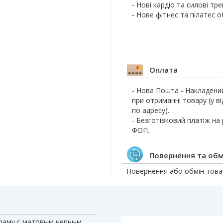
- Нові кардіо та силові тр
- Нове фітнес та пілатес 
Оплата
- Нова Пошта - Накладени
при отриманні товару (у ві
по адресу).
- Безготівковий платіж на
ФОП.
Повернення та обм
- Повернення або обмін товар
раму с матовым черным