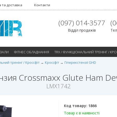
 та доставка
Контакти
(097) 014-3577
(
Відділ продажів
Тел
 ЗАЛИ
ФІТНЕС ОБЛАДНАННЯ
TRX / ФУНКЦІОНАЛЬНИЙ ТРЕНІНГ / КР
льний тренінг / Кроссфіт
Кроссфіт
Гіперекстензії GHD
нзия Crossmaxx Glute Ham De
LMX1742
Код товару:
1866
Товар є в наявності