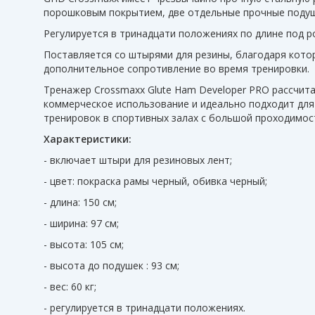
порошковым покрытием, две отдельные прочные подушк
Регулируется в тринадцати положениях по длине под р
Поставляется со штырями для резины, благодаря кот
дополнительное сопротивление во время тренировки.
Тренажер Crossmaxx Glute Ham Developer PRO рассчита
коммерческое использование и идеально подходит для
тренировок в спортивных залах с большой проходимо
Характеристики:
- включает штыри для резиновых лент;
- цвет: покраска рамы черный, обивка черный;
- длина: 150 см;
- ширина: 97 см;
- высота: 105 см;
- высота до подушек : 93 см;
- вес: 60 кг;
- регулируется в тринадцати положениях.