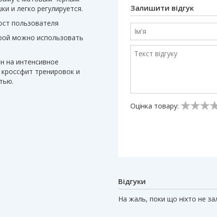
Залишити відгук
и и легко регулируется.
ост пользователя
орой можно использовать
н на интенсивное
 кроссфит тренировок и
стью.
Оцінка товару:
Відгуки
На жаль, поки що ніхто не з