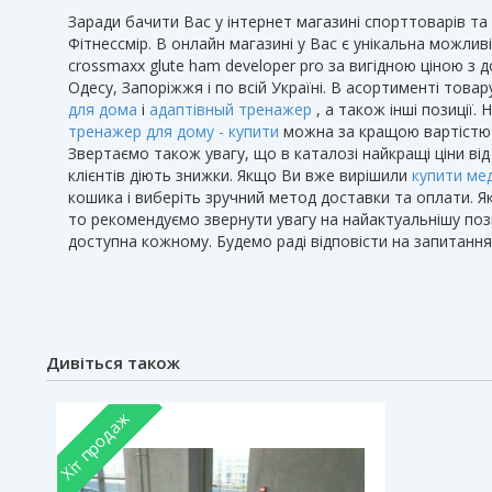
Заради бачити Вас у інтернет магазині спорттоварів та
Фітнессмір. В онлайн магазині у Вас є унікальна можлив
crossmaxx glute ham developer pro за вигідною ціною з 
Одесу, Запоріжжя і по всій Україні. В асортименті това
для дома
і
адаптівный тренажер
, а також інші позиції.
тренажер для дому - купити
можна за кращою вартістю в
Звертаємо також увагу, що в каталозі найкращі ціни від
клієнтів діють знижки. Якщо Ви вже вирішили
купити ме
кошика і виберіть зручний метод доставки та оплати. Я
то рекомендуємо звернути увагу на найактуальнішу поз
доступна кожному. Будемо раді відповісти на запитання
Дивіться також
Хіт продаж