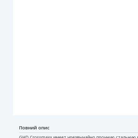
Повний опис
GHD Crossmaxx имеет чрезвычайно прочную стальную 