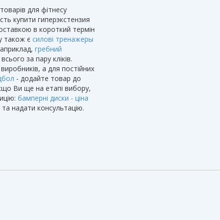
 товарів для фітнесу
ість купити гиперэкстензия
доставкою в короткий термін
ру також є
силові тренажеры
 Наприклад,
гребний
сього за пару кліків.
 виробників, а для постійних
дбол
- додайте товар до
кщо Ви ще на етапі вибору,
ицію:
бамперні диски - ціна
 та надати консультацію.