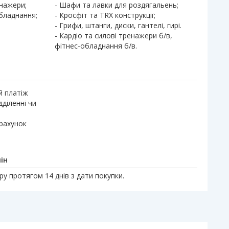
енажери;
- Шафи та лавки для роздягальень;
обладнання;
- Кросфіт та TRX конструкції;
- Грифи, штанги, диски, гантелі, гирі.
- Кардіо та силові тренажери б/в,
фітнес-обладнання б/в.
й платіж
дділенні чи
 рахунок
ін
у протягом 14 днів з дати покупки.