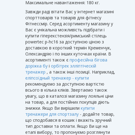
Максимальне навантаження: 180 кг.
Завжди раді вітати Вас у інтернет магазині
спорттоварів та товарів для фітнесу
Фітнессмір. Серед асортименту магазину у
Вас є унікальна можливість підібрати і
купити гіперекстензія/римський стілець
powertec p-hc16 за доступною ціною з
доставкою в короткий термін Кременчук,
Олександрію і по інших куточках країни. В
асортименті також є
професійна бігова
доріжка бу
і
орбітрек элліптіческій
тренажер
, а також інші позиції. Наприклад,
еліпсоїдный тренажер - купити
рекомендуємо за доступною вартістю
всього в кілька кліків. Звертаємо також
увагу, що в каталозі магазину лояльні ціни
на товар, а для постійних покупців діють
знижки. Якщо Ви вирішили
купити
тренажери для спортзалу
- додайте товар,
що сподобався в кошик і вкажіть зручний
тип доставки та оплати. Якщо Ви ще на
етапі вибору, то пропонуємо розглянути