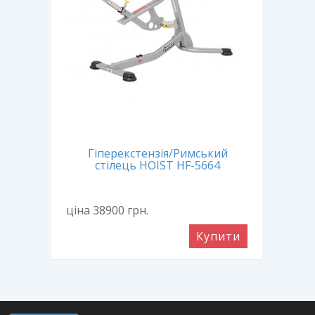
Гіперекстензія/Римський
Г
стілець HOIST HF-5664
ціна 38900
грн.
ціна
Купити