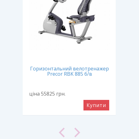
жер
Горизонтальний велотренажер
Гор
Precor RBK 885 б/в
ціна 55825
грн.
ціна
ити
Купити