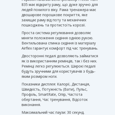
835 має відкриту раму, що дуже зручно для
людей похилого віку. Рама тренажера має
двошарове порошкове покриття, яке
захищає раму від поту та механічних
пошкоджень та протистоїть корозії.
Проста система регулювання дозволяє
міняти положення сидіння однією рукою.
Вентильована спинка сидіння із матеріалу
Airflex гарантує комфорт під час тренувань.
Двосторонні педалі дозволяють займатися
як із використанням ремінців, так і без них.
Ремінці легко регулюються. Широкі педалі
будуть зручними для користувачів з будь-
яким розміром ноги.
Показники дисплея: Калорії, Дистанція,
Швидкість, Потужність (Вати), Пульс,
Профіль, SmartRate, Опір, Частота
обертання, Час тренування, Відсоток
виконання.
Максимальний час паузи: 30 секунд.