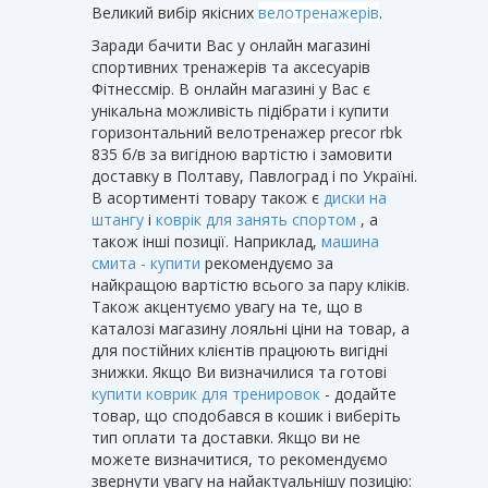
Великий вибір якісних
велотренажерів
.
Заради бачити Вас у онлайн магазині
спортивних тренажерів та аксесуарів
Фітнессмір. В онлайн магазині у Вас є
унікальна можливість підібрати і купити
горизонтальний велотренажер precor rbk
835 б/в за вигідною вартістю і замовити
доставку в Полтаву, Павлоград і по Україні.
В асортименті товару також є
диски на
штангу
і
коврік для занять спортом
, а
також інші позиції. Наприклад,
машина
смита - купити
рекомендуємо за
найкращою вартістю всього за пару кліків.
Також акцентуємо увагу на те, що в
каталозі магазину лояльні ціни на товар, а
для постійних клієнтів працюють вигідні
знижки. Якщо Ви визначилися та готові
купити коврик для тренировок
- додайте
товар, що сподобався в кошик і виберіть
тип оплати та доставки. Якщо ви не
можете визначитися, то рекомендуємо
звернути увагу на найактуальнішу позицію: