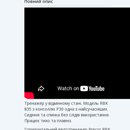
Повний опис
Тренажер у відмінному стані. Модель RBK
835 з консоллю P30 одна з найсучасніших.
Сидіння та спинка без слідів використання.
Працює тихо та плавно.
Горизонтальний велотренажер Precor RBK