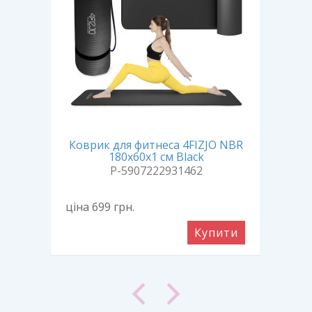
EVA
Коврик для фитнеса 4FIZJO NBR
Кил
180x60x1 см Black
58
P-5907222931462
ціна 699
грн.
ціна
ити
Купити