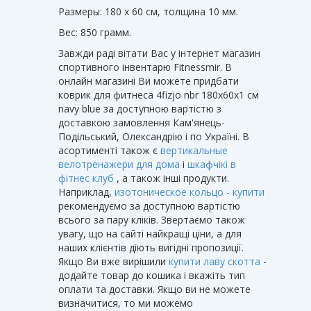
Размеры: 180 х 60 см, толщина 10 мм.
Вес: 850 грамм.
Завжди раді вітати Вас у інтернет магазин
спортивного інвентарю Fitnessmir. В
онлайн магазині Ви можете придбати
коврик для фитнеса 4fizjo nbr 180x60x1 см
navy blue за доступною вартістю з
доставкою замовлення Кам'янець-
Подільський, Олександрію і по Україні. В
асортименті також є
вертикальные
велотренажери для дома
і
шкафчікі в
фітнес клуб
, а також інші продукти.
Наприклад,
изотоническое кольцо - купити
рекомендуємо за доступною вартістю
всього за пару кліків. Звертаємо також
увагу, що на сайті найкращі ціни, а для
наших клієнтів діють вигідні пропозиції.
Якщо Ви вже вирішили
купити лаву скотта
-
додайте товар до кошика і вкажіть тип
оплати та доставки. Якщо ви не можете
визначитися, то ми можемо