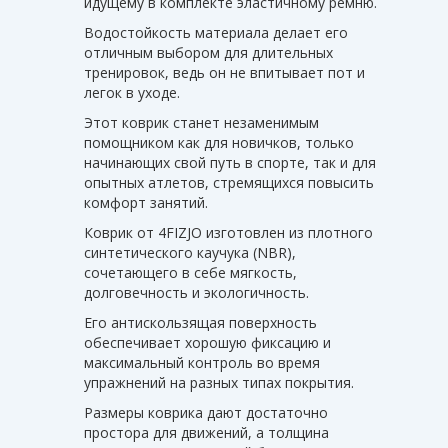
идущему в комплекте эластичному ремню.
Водостойкость материала делает его
отличным выбором для длительных
тренировок, ведь он не впитывает пот и
легок в уходе.
Этот коврик станет незаменимым
помощником как для новичков, только
начинающих свой путь в спорте, так и для
опытных атлетов, стремящихся повысить
комфорт занятий.
Коврик от 4FIZJO изготовлен из плотного
синтетического каучука (NBR),
сочетающего в себе мягкость,
долговечность и экологичность.
Его антискользящая поверхность
обеспечивает хорошую фиксацию и
максимальный контроль во время
упражнений на разных типах покрытия.
Размеры коврика дают достаточно
простора для движений, а толщина