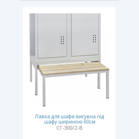
Лавка для шафи висувна під
Лавк
шафу шириною 60см
СГ-300/2-В