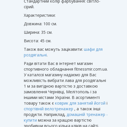
Стандартний колір фарбування: світло-
сірий.
Характеристики:
Довжина: 100 см.
Ширина: 35 см.
Висота: 45 см.
Також вас можуть зацікавити
:
шафи для
роздягальні
.
Ради вітати Вас в інтернет магазин
спортивного обладнання fitnessmir.com.ua.
У каталозі магазину надаємо для Вас
можливість вибрати лава для роздягальні
1 м за вигідною вартістю з доставкою
замовлення Чернівці, Мелітополь і за
іншими містами України. В асортименті
товару також є
коврик для занятий йогой
і
спортівній велотренажер
, а також інші
продукти. Наприклад,
домашній тренажер -
купити
можна за кращою вартістю
зробивши всього кілька кліків на сайті.