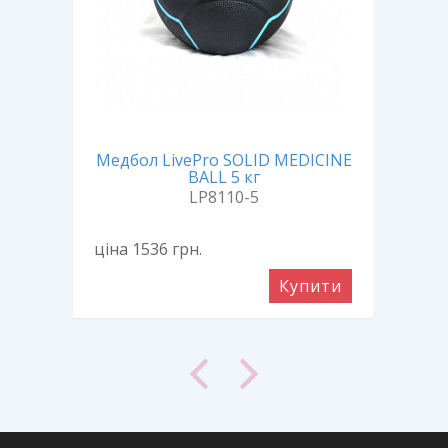
Медбол LivePro SOLID MEDICINE
Мед
кг
BALL 5 кг
LP8110-5
ціна 1536
грн.
ціна
ити
Купити