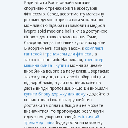
Ради вітати Вас в онлайн магазині
спортивних тренажерів та аксесуарів
Фітнессмір. Серед асортименту магазину
рекомендуємо скористатися унікальною
можливістю підібрати і замовити медбол
livepro solid medicine ball 1 кг за доступною
ціною з доставкою замовлення Суми,
Сєвєродонецьк і по інших куточках країни.
В асортименті товару також є
комплект
гантелей
і
тренажеры для фітнеса
, а
також інші позиції. Наприклад,
тренажер
машина смита - купити
можна за цінами
виробника всього за пару кліків. Звертаємо
також увагу, що в каталозі найкращі ціни
від виробників, а для постійних клієнтів
діють вигідні пропозиції. Якщо Ви вирішили
купити бігову доріжку для дому
- додайте в
кошик товар і вкажіть зручний тип
доставки та оплати. Якщо ви не можете
визначитися, то пропонуємо розглянути
одну з популярних позицій:
еліптичний
тренажер - ціна
буде доступна кожному.