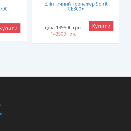
Еліптичний тренажер Spirit
E700
CE800+
Купити
ціна 139500
грн.
Купити
143500
грн.
/в
/в
ги
ля фітнес залів
нція для дому