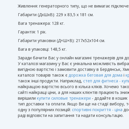
Живлення: генераторного типу, що не вимагає підключе
Габарити (ДхШхВ): 229 х 83,5 х 181 см.
Вага тренажера: 128 кг.
Гарантія: 1 рік.
Габарити упаковки (Д×Ш×В): 217х52х104 см.
Вага в упаковці: 148,5 кг.
Заради бачити Вас у онлайн магазині тренажерів для дом
У каталозі магазину у Вас є унікальна можливість вибра
вигідною вартістю і замовити доставку в Бердянськ, Хме
каталозі товарів також є
дорожка беговая для дома
і
к
також інші продукти. Наприклад,
степ для фитнеса - куп
найкращою вартістю всього в кілька кліків. Хочемо так
сайті найкращі ціни, а для наших клієнтів працюють зни
вирішили
купити силовые тренажери
- додайте в кошик 
тип доставки та оплати. Якщо Ви ще на стадії вибору,
одну з популярних позицій:
спортивні покриття - ціна
до
раді відповісти на запитання та надати консультацію.