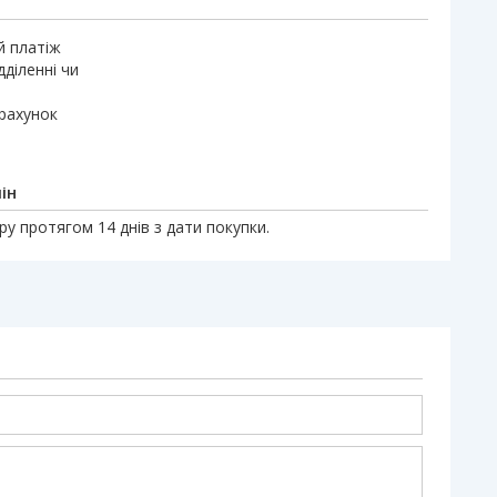
й платіж
дділенні чи
 рахунок
ін
у протягом 14 днів з дати покупки.