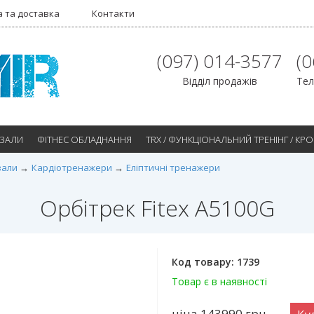
 та доставка
Контакти
(097) 014-3577
(
Відділ продажів
Тел
 ЗАЛИ
ФІТНЕС ОБЛАДНАННЯ
TRX / ФУНКЦІОНАЛЬНИЙ ТРЕНІНГ / КР
зали
Кардіотренажери
Еліптичні тренажери
Орбітрек Fitex A5100G
Код товару:
1739
Товар є в наявності
ціна 143990
грн.