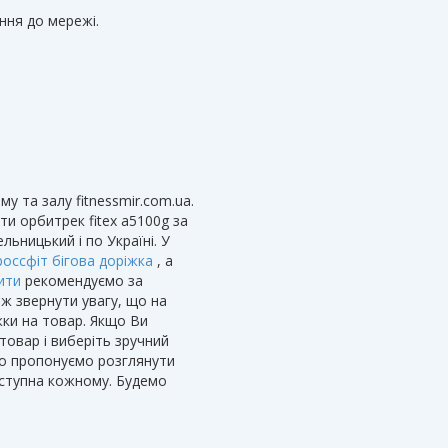
ння до мережі.
у та залу fitnessmir.com.ua.
ти орбитрек fitex a5100g за
льницький і по Україні. У
россфіт бігова доріжка
, а
ити
рекомендуємо за
ож звернути увагу, що на
жки на товар. Якщо Ви
товар і виберіть зручний
 то пропонуємо розглянути
ступна кожному. Будемо