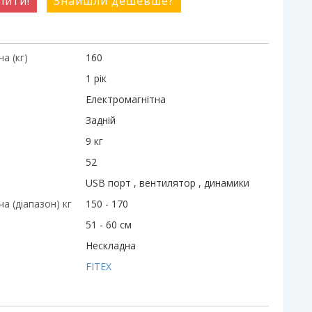
пити!
Знайшли дешевше?
а (кг)
160
1 рік
Електромагнітна
Задній
9 кг
52
USB порт , вентилятор , динамики
а (діапазон) кг
150 - 170
51 - 60 см
Нескладна
FITEX