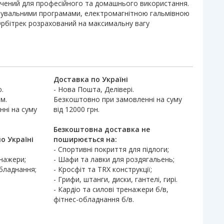
ачений для професійного та домашнього використання.
увальними програмами, електромагнітною гальмівною
рбітрек розрахований на максимальну вагу
Доставка по Україні
.
- Нова Пошта, Делівері.
м.
Безкоштовно при замовленні на суму
ні на суму
від 12000 грн.
Безкоштовна доставка не
о Україні
поширюється на:
- Спортивні покриття для підлоги;
енажери;
- Шафи та лавки для роздягальень;
обладнання;
- Кросфіт та TRX конструкції;
- Грифи, штанги, диски, гантелі, гирі.
- Кардіо та силові тренажери б/в,
фітнес-обладнання б/в.