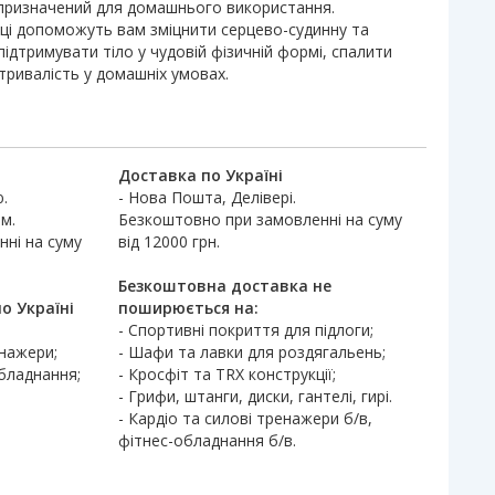
 призначений для домашнього використання.
ці допоможуть вам зміцнити серцево-судинну та
підтримувати тіло у чудовій фізичній формі, спалити
итривалість у домашніх умовах.
Доставка по Україні
.
- Нова Пошта, Делівері.
м.
Безкоштовно при замовленні на суму
ні на суму
від 12000 грн.
Безкоштовна доставка не
о Україні
поширюється на:
- Спортивні покриття для підлоги;
енажери;
- Шафи та лавки для роздягальень;
обладнання;
- Кросфіт та TRX конструкції;
- Грифи, штанги, диски, гантелі, гирі.
- Кардіо та силові тренажери б/в,
фітнес-обладнання б/в.