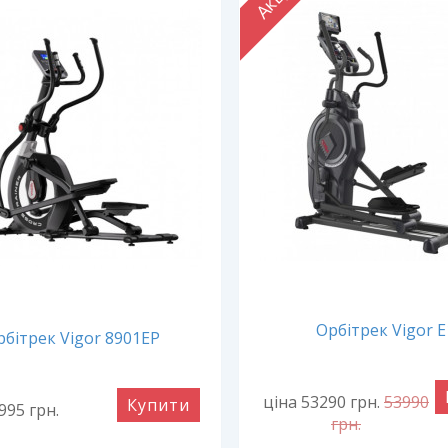
Орбітрек Vigor E
рбітрек Vigor 8901EP
ціна 53290
грн.
53990
Купити
3995
грн.
грн.