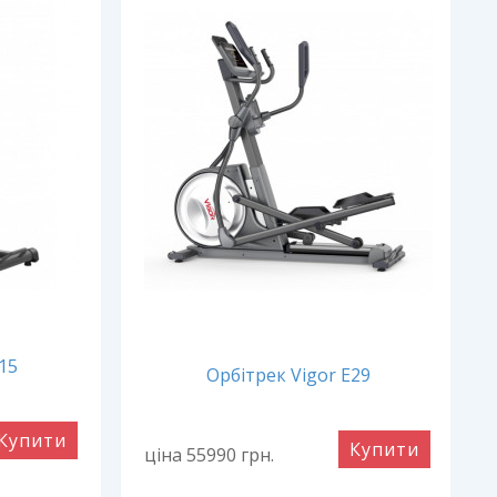
15
Орбітрек Vigor E29
Купити
Купити
ціна 55990
грн.