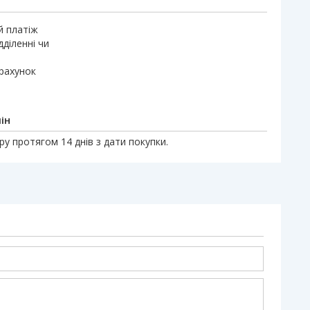
й платіж
дділенні чи
 рахунок
ін
у протягом 14 днів з дати покупки.