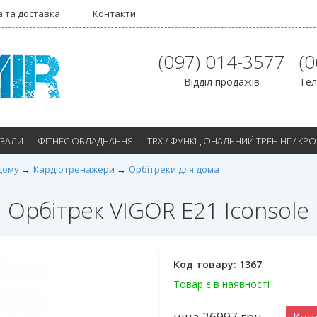
 та доставка
Контакти
(097) 014-3577
(
Відділ продажів
Тел
 ЗАЛИ
ФІТНЕС ОБЛАДНАННЯ
TRX / ФУНКЦІОНАЛЬНИЙ ТРЕНІНГ / КР
дому
Кардіотренажери
Орбітреки для дома
Орбітрек VIGOR E21 Iconsole
Код товару:
1367
Товар є в наявності
ціна 26997
грн.