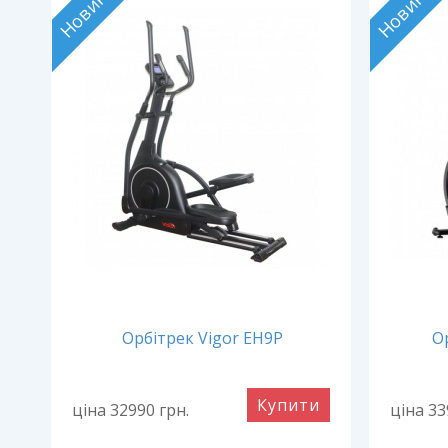
Новинка
Новинка
Орбітрек Vigor EH9P
О
и
Купити
ціна 32990
грн.
ціна 3