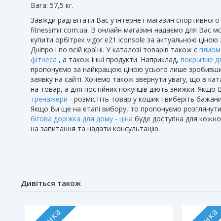
Вага: 57,5 ​​кг.
Завжди раді вітати Вас у інтернет магазин спортивног
fitnessmir.com.ua. В онлайн магазині надаємо для Вас 
купити орбітрек vigor e21 iconsole за актуальною ціно
Дніпро і по всій країні. У каталозі товарів також є
плиом
фітнеса
, а також інші продукти. Наприклад,
покрытие дл
пропонуємо за найкращою ціною усього лише зробивши 
заявку на сайті. Хочемо також звернути увагу, що в кат
на товар, а для постійних покупців діють знижки. Якщо
тренажери
- розмістіть товар у кошик і виберіть бажан
Якщо Ви ще на етапі вибору, то пропонуємо розглянути 
бігова доріжка для дому - ціна
буде доступна для кожног
на запитання та надати консультацію.
Дивіться також