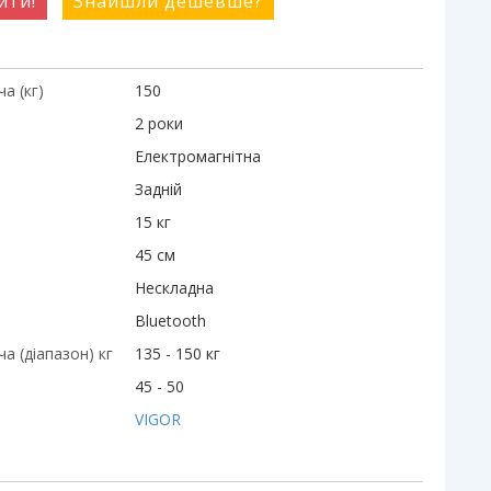
ити!
Знайшли дешевше?
а (кг)
150
2 роки
Електромагнітна
Задній
15 кг
45 см
Нескладна
Bluetooth
а (діапазон) кг
135 - 150 кг
45 - 50
VIGOR