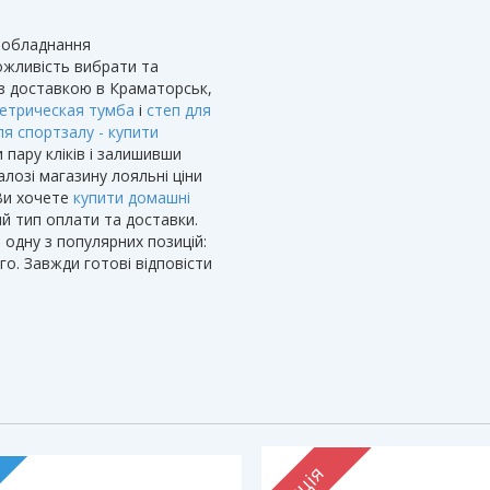
о обладнання
можливість вибрати та
ю з доставкою в Краматорськ,
етрическая тумба
і
степ для
я спортзалу - купити
пару кліків і залишивши
алозі магазину лояльні ціни
 Ви хочете
купити домашні
ий тип оплати та доставки.
одну з популярних позицій:
о. Завжди готові відповісти
Акція