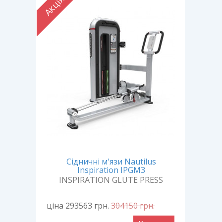
Акція
Акці
ion
Сідничні м'язи Nautilus
Inspiration IPGM3
I
INSPIRATION GLUTE PRESS
ціна 293563
грн.
304150
грн.
ціна