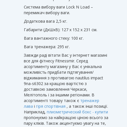
Система вибору ваги Lock N Load –
перемикач вибору ваги.
Додаткова вага 2,5 кг.
Габарити (ДхШхВ): 127 х 152 х 231 см.
Вага вантажного стеку: 100 кг.
Вага тренажера: 295 кг.
Завжди раді вітати Вас у інтернет магазині
все для фітнесу Fitnessmir. Серед
асортименту магазину у Вас є унікальна
можливість придбати підтягування/
віджимання з противагою nautilus impact
9na-s6302 за кращою вартістю з
доставкою замовлення Черкаси,
Мелітополь і за іншими регіонами. В
асортименті товару також є
тренажер
лава
і
гіря спортівная
, а також інші позиції.
Наприклад,
плиометрический бокс - купити
пропонуємо за найкращою ціною всього за
пару кліків. Також акцентуємо увагу на те,