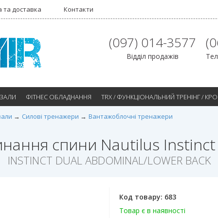
 та доставка
Контакти
(097) 014-3577
(
Відділ продажів
Тел
 ЗАЛИ
ФІТНЕС ОБЛАДНАННЯ
TRX / ФУНКЦІОНАЛЬНИЙ ТРЕНІНГ / КР
зали
Силові тренажери
Вантажоблочні тренажери
нання спини Nautilus Instinc
INSTINCT DUAL ABDOMINAL/LOWER BACK
Код товару:
683
Товар є в наявності