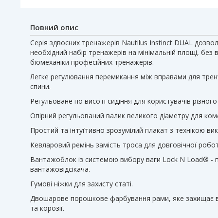
Повний опис
Серія здвоєних тренажерів Nautilus Instinct DUAL дозв
необхідний набір тренажерів на мінімальній площі, без
біомеханіки професійних тренажерів.
Легке регулювання перемикання між вправами для трен
спини.
Регульоване по висоті сидіння для користувачів різного
Опірний регульований валик великого діаметру для ко
Простий та інтуїтивно зрозумілий плакат з технікою ви
Кевларовий ремінь замість троса для довговічної роботи
Вантажоблок із системою вибору ваги Lock N Load® - 
вантажовідсікача.
Гумові ніжки для захисту статі.
Двошарове порошкове фарбування рами, яке захищає в
та корозії.