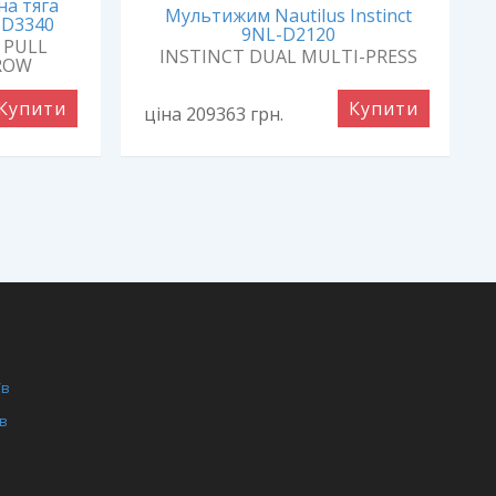
а тяга
Мультижим Nautilus Instinct
L-D3340
9NL-D2120
 PULL
INSTINCT DUAL MULTI-PRESS
ROW
Купити
Купити
ціна 209363
грн.
/в
/в
ги
ля фітнес залів
нція для дому