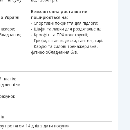
Безкоштовна доставка не
о Україні
поширюється на:
- Спортивні покриття для підлоги;
енажери;
- Шафи та лавки для роздягальень;
обладнання;
- Кросфіт та TRX конструкції;
- Грифи, штанги, диски, гантелі, гирі.
- Кардіо та силові тренажери б/в,
фітнес-обладнання б/в.
й платіж
дділенні чи
 рахунок
ін
у протягом 14 днів з дати покупки.