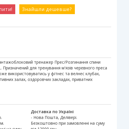
пити!
Знайшли дешевше?
антажоблоковий тренажер Прес/Розгинання спини
L. Призначений для тренування м'язів черевного преса
Може використовуватись у фітнес та велнес клубах,
тивних залах, оздоровчих закладах, приватних
Доставка по Україні
.
- Нова Пошта, Делівері.
м.
Безкоштовно при замовленні на суму
ні на суму
від 12000 грн.