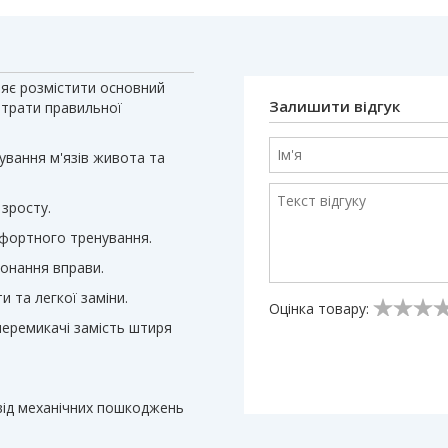
оляє розмістити основний
Залишити відгук
 втрати правильної
ування м'язів живота та
 зросту.
мфортного тренування.
конання вправи.
 та легкої заміни.
Оцінка товару:
перемикачі замість штиря
ід механічних пошкоджень