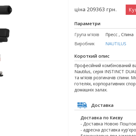
ціна 209363
грн.
Ку
Параметри
Група м'язів
Пресс , Спина
Виробник
NAUTILUS
Короткий опис
Професійний комбінований в
Nautilus, серія INSTINCT DUA
та м'язів розгиначів спини. 
готелях, корпоративних спор
домашніх залах.
Доставка
Доставка по Києву
- Доставка Новою Поштою
- адресна доставка кур'єро
Безкоштовно при замовлен