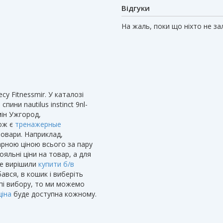
Відгуки
На жаль, поки що ніхто не з
су Fitnessmir. У каталозі
ини nautilus instinct 9nl-
мін Ужгород,
кож є
тренажерные
товари. Наприклад,
рною ціною всього за пару
ояльні ціни на товар, а для
же вирішили
купити б/в
ався, в кошик і виберіть
пі вибору, то ми можемо
ціна
буде доступна кожному.