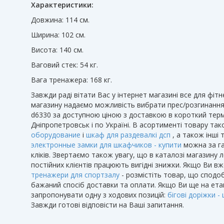
Характеристики:
Довжина: 114 см.
Ширина: 102 см.
Висота: 140 см.
Ваговий стек: 54 кг.
Вага тренажера: 168 кг.
Завжди раді вітати Вас у інтернет магазині все для фітне
магазину надаємо можливість вибрати прес/розгинання сп
d6330 за доступною ціною з доставкою в короткий тер
Дніпропетровськ і по Україні. В асортименті товару та
оборудование
і
шкаф для раздевалкі дсп
, а також інші 
электронные замки для шкафчиков - купити
можна за га
кліків. Звертаємо також увагу, що в каталозі магазину л
постійних клієнтів працюють вигідні знижки. Якщо Ви в
тренажери для спортзалу
- розмістіть товар, що сподоб
бажаний спосіб доставки та оплати. Якщо Ви ще на ета
запропонувати одну з ходових позицій:
бігові доріжки - 
Завжди готові відповісти на Ваші запитання.