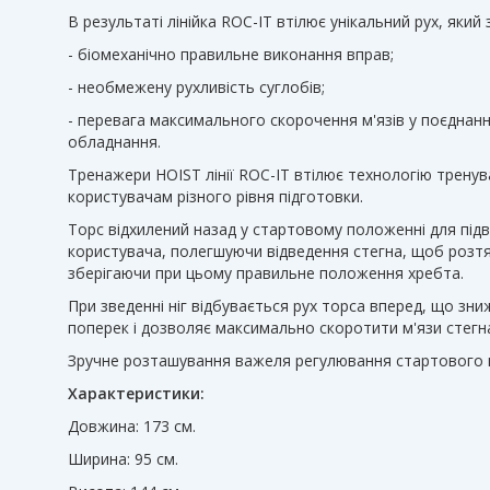
В результаті лінійка ROC-IT втілює унікальний рух, який
- біомеханічно правильне виконання вправ;
- необмежену рухливість суглобів;
- перевага максимального скорочення м'язів у поєднан
обладнання.
Тренажери HOIST лінії ROC-IT втілює технологію тренув
користувачам різного рівня підготовки.
Торс відхилений назад у стартовому положенні для пі
користувача, полегшуючи відведення стегна, щоб розтя
зберігаючи при цьому правильне положення хребта.
При зведенні ніг відбувається рух торса вперед, що зн
поперек і дозволяє максимально скоротити м'язи стегн
Зручне розташування важеля регулювання стартового
Характеристики:
Довжина: 173 см.
Ширина: 95 см.