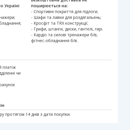
о Україні
поширюється на:
- Спортивні покриття для підлоги;
енажери;
- Шафи та лавки для роздягальень;
обладнання;
- Кросфіт та TRX конструкції;
- Грифи, штанги, диски, гантелі, гирі.
- Кардіо та силові тренажери б/в,
фітнес-обладнання б/в.
й платіж
дділенні чи
 рахунок
ін
у протягом 14 днів з дати покупки.