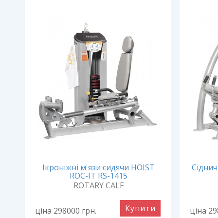
S-
Ікроніжні м'язи сидячи HOIST
Сіднич
ROC-IT RS-1415
ROTARY CALF
и
Купити
ціна 298000
грн.
ціна 2