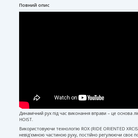
Повний опис
Динамічний рух під час виконання вправи – це основа лін
HOIST.
Використовуючи технологію ROX (RIDE ORIENTED XRCISE
невід'ємною частиною руху, постійно регулюючи своє п