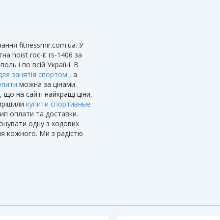
ння fitnessmir.com.ua. У
 hoist roc-it rs-1406 за
ль і по всій Україні. В
 для занятія спортом
, а
упити
можна за цінами
 що на сайті найкращі ціни,
вирішили
купити спортивные
ип оплати та доставки.
онувати одну з ходових
я кожного. Ми з радістю