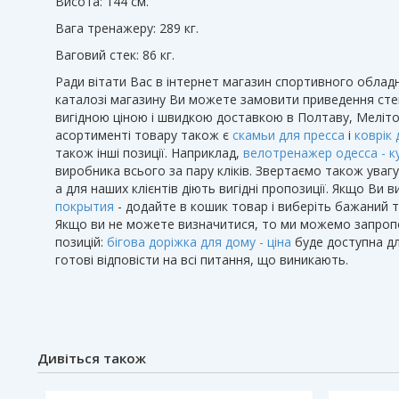
Висота: 144 см.
Вага тренажеру: 289 кг.
Ваговий стек: 86 кг.
Ради вітати Вас в інтернет магазин спортивного обладна
каталозі магазину Ви можете замовити приведення стегна
вигідною ціною і швидкою доставкою в Полтаву, Мелітопо
асортименті товару також є
скамьи для пресса
і
коврік
також інші позиції. Наприклад,
велотренажер одесса - к
виробника всього за пару кліків. Звертаємо також увагу,
а для наших клієнтів діють вигідні пропозиції. Якщо Ви 
покрытия
- додайте в кошик товар і виберіть бажаний т
Якщо ви не можете визначитися, то ми можемо запроп
позицій:
бігова доріжка для дому - ціна
буде доступна дл
готові відповісти на всі питання, що виникають.
Дивіться також