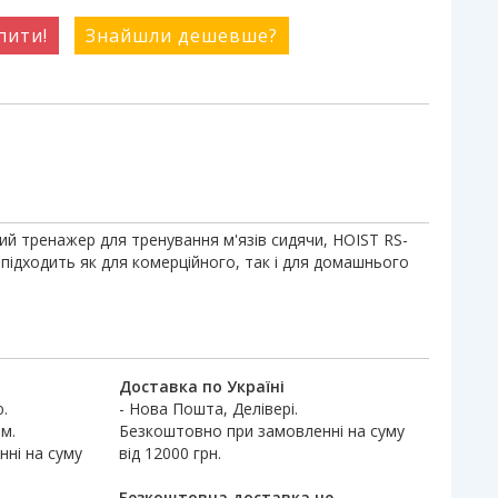
пити!
Знайшли дешевше?
 тренажер для тренування м'язів сидячи, HOIST RS-
 підходить як для комерційного, так і для домашнього
Доставка по Україні
.
- Нова Пошта, Делівері.
м.
Безкоштовно при замовленні на суму
ні на суму
від 12000 грн.
Безкоштовна доставка не