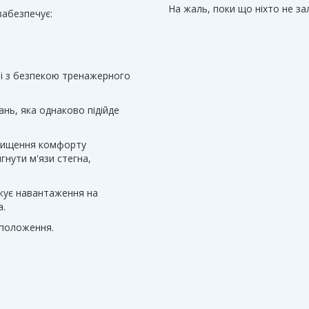
На жаль, поки що ніхто не з
 забезпечує:
ні з безпекою тренажерного
ань, яка однаково підійде
двищення комфорту
гнути м'язи стегна,
ижує навантаження на
а.
 положення.