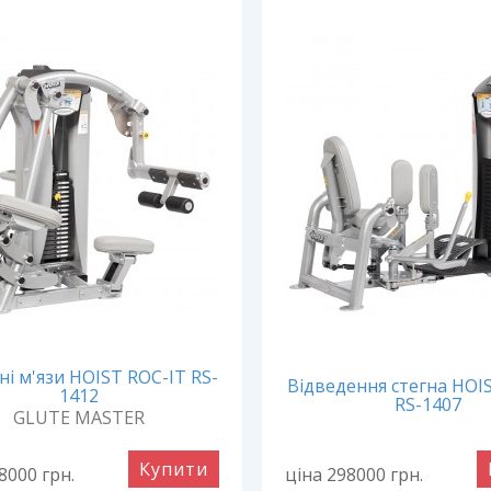
ні м'язи HOIST ROC-IT RS-
Відведення стегна HOI
1412
RS-1407
GLUTE MASTER
Купити
98000
грн.
ціна 298000
грн.