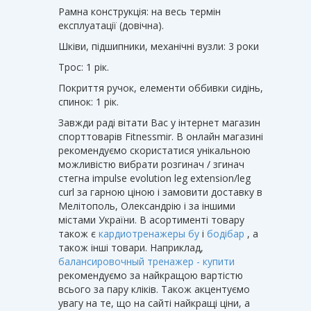
Рамна конструкція: на весь термін
експлуатації (довічна).
Шківи, ​​підшипники, механічні вузли: 3 роки
Трос: 1 рік.
Покриття ручок, елементи оббивки сидінь,
спинок: 1 рік.
Завжди раді вітати Вас у інтернет магазин
спорттоварів Fitnessmir. В онлайн магазині
рекомендуємо скористатися унікальною
можливістю вибрати розгинач / згинач
стегна impulse evolution leg extension/leg
curl за гарною ціною і замовити доставку в
Мелітополь, Олександрію і за іншими
містами України. В асортименті товару
також є
кардиотренажеры бу
і
бодібар
, а
також інші товари. Наприклад,
балансировочный тренажер - купити
рекомендуємо за найкращою вартістю
всього за пару кліків. Також акцентуємо
увагу на те, що на сайті найкращі ціни, а