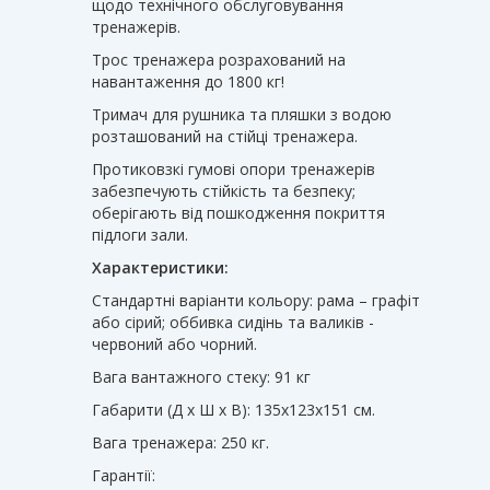
щодо технічного обслуговування
тренажерів.
Трос тренажера розрахований на
навантаження до 1800 кг!
Тримач для рушника та пляшки з водою
розташований на стійці тренажера.
Протиковзкі гумові опори тренажерів
забезпечують стійкість та безпеку;
оберігають від пошкодження покриття
підлоги зали.
Характеристики:
Стандартні варіанти кольору: рама – графіт
або сірий; оббивка сидінь та валиків -
червоний або чорний.
Вага вантажного стеку: 91 кг
Габарити (Д х Ш х В): 135х123х151 см.
Вага тренажера: 250 кг.
Гарантії: