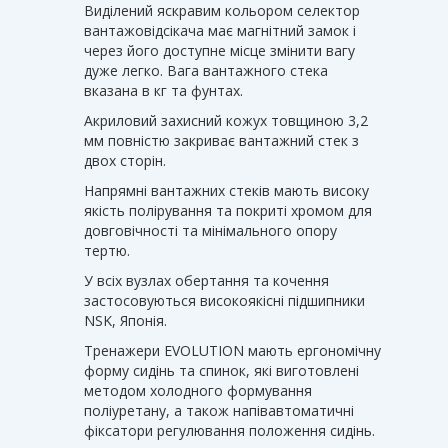
Виділений яскравим кольором селектор
вантажовідсікача має магнітний замок і
через його доступне місце змінити вагу
дуже легко. Вага вантажного стека
вказана в кг та фунтах.
Акриловий захисний кожух товщиною 3,2
мм повністю закриває вантажний стек з
двох сторін.
Напрямні вантажних стеків мають високу
якість полірування та покриті хромом для
довговічності та мінімального опору
тертю.
У всіх вузлах обертання та кочення
застосовуються високоякісні підшипники
NSK, Японія.
Тренажери EVOLUTION мають ергономічну
форму сидінь та спинок, які виготовлені
методом холодного формування
поліуретану, а також напівавтоматичні
фіксатори регулювання положення сидінь.