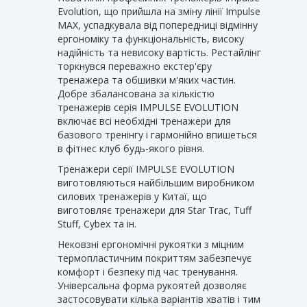
Evolution, що прийшла на зміну лінії Impulse
MAX, успадкувала від попередниці відмінну
ергономіку та функціональність, високу
надійність та невисоку вартість. Рестайлінг
торкнувся переважно екстер'єру
тренажера та обшивки м'яких частин.
Добре збалансована за кількістю
тренажерів серія IMPULSE EVOLUTION
включає всі необхідні тренажери для
базового тренінгу і гармонійно впишеться
в фітнес клуб будь-якого рівня.
Тренажери серії IMPULSE EVOLUTION
виготовляються найбільшим виробником
силових тренажерів у Китаї, що
виготовляє тренажери для Star Trac, Tuff
Stuff, Cybex та ін.
Нековзні ергономічні рукоятки з міцним
термопластичним покриттям забезпечує
комфорт і безпеку під час тренування.
Універсальна форма рукоятей дозволяє
застосовувати кілька варіантів хватів і тим