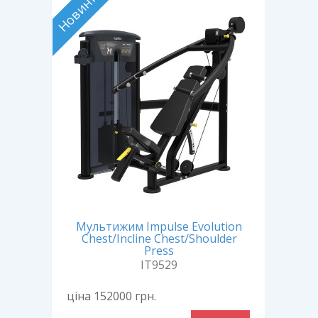
Новинка
Новин
Мультижим Impulse Evolution
ьний
Гр
Chest/Incline Chest/Shoulder
ess
Press
IT9529
ціна 152000
грн.
ціна