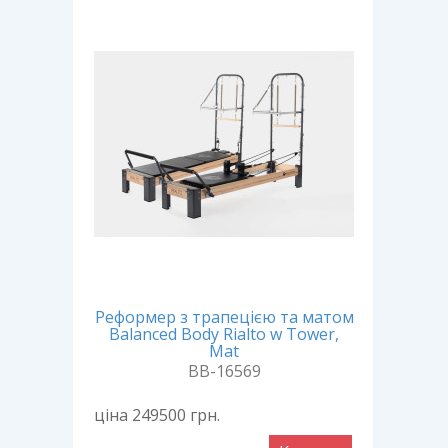
Хіт прод
Реформер з трапецією та матом
Реф
Balanced Body Rialto w Tower,
2 з
Mat
BB-16569
ціна 249500
грн.
ціна