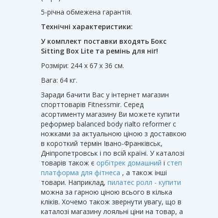
5-річна обмежена гарантія.
Технічні характеристики:
У комплект поставки входять Бокс
Sitting Box Lite та ремінь для ніг!
Розміри: 244 x 67 x 36 см.
Вага: 64 кг.
Заради бачити Вас у інтернет магазин
спорттоварів Fitnessmir. Серед
асортименту магазину Ви можете купити
реформер balanced body rialto reformer с
ножками за актуальною ціною з доставкою
в короткий термін Івано-Франківськ,
Дніпропетровськ і по всій країні. У каталозі
товарів також є
орбітрек домашний
і
степ
платформа для фітнеса
, а також інші
товари. Наприклад,
пилатес ролл - купити
можна за гарною ціною всього в кілька
кліків. Хочемо також звернути увагу, що в
каталозі магазину лояльні ціни на товар, а