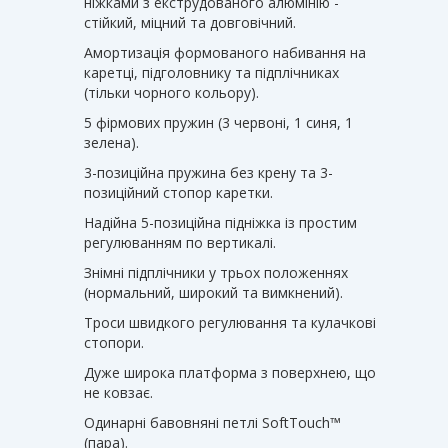
ніжками з екструдованого алюмінію -
стійкий, міцний та довговічний.
Амортизація формованого набивання на
каретці, підголовнику та підплічниках
(тільки чорного кольору).
5 фірмових пружин (3 червоні, 1 синя, 1
зелена).
3-позиційна пружина без крену та 3-
позиційний стопор каретки.
Надійна 5-позиційна підніжка із простим
регулюванням по вертикалі.
Знімні підплічники у трьох положеннях
(нормальний, широкий та вимкнений).
Троси швидкого регулювання та кулачкові
стопори.
Дуже широка платформа з поверхнею, що
не ковзає.
Одинарні бавовняні петлі SoftTouch™
(пара).