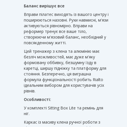
Баланс вирішує все
Вправи пілатес виходять із вашого центру і
поширюються назовні. Рухи навмисні, м'язи
активуються рівномірно. Вправи на
реформер тренує все ваше тіло,
створюючи м'язовий баланс, необхідний у
повсякденному житті.
Цей тренажер з клена та алюмінію має
безліч можливостей, має дуже м'яку
формовану оббивку, безшумну їзду в
каретці, ширшу підніжку та платформу для
стояння. Безперечно, ця виграшна
формула функціональності робить Rialto
ідеальним вибором для користувачів усіх
рівнів.
Особливості:
У комплекті Sitting Box Lite та ремінь для
ніг.
Каркас із масиву клена ручної роботи з