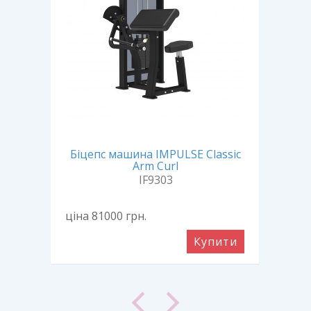
SE
Біцепс машина IMPULSE Classic
Пр
Arm Curl
IF9303
ціна 81000
грн.
ціна
ити
Купити