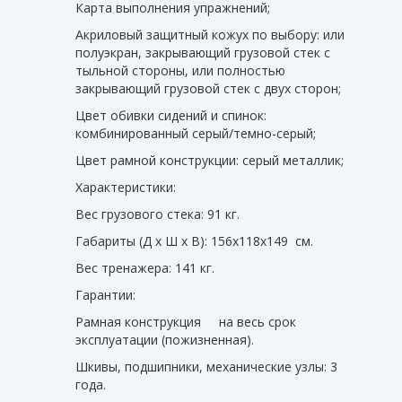
Карта выполнения упражнений;
Акриловый защитный кожух по выбору: или
полуэкран, закрывающий грузовой стек с
тыльной стороны, или полностью
закрывающий грузовой стек с двух сторон;
Цвет обивки сидений и спинок:
комбинированный серый/темно-серый;
Цвет рамной конструкции: серый металлик;
Характеристики:
Вес грузового стека: 91 кг.
Габариты (Д х Ш х В): 156х118х149 см.
Вес тренажера: 141 кг.
Гарантии:
Рамная конструкция
на весь срок
эксплуатации (пожизненная).
Шкивы, подшипники, механические узлы: 3
года.