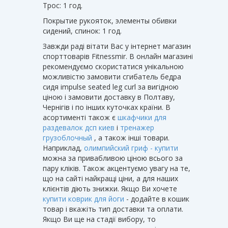
Трос: 1 год.
Покрытие рукояток, элементы обивки
сидений, спинок: 1 год.
Завжди раді вітати Вас у інтернет магазин
спорттоварів Fitnessmir. В онлайн магазині
рекомендуємо скористатися унікальною
можливістю замовити сгибатель бедра
сидя impulse seated leg curl за вигідною
ціною і замовити доставку в Полтаву,
Чернігів і по інших куточках країни. В
асортименті також є
шкафчики для
раздевалок дсп киев
і
тренажер
грузоблочный
, а також інші товари.
Наприклад,
олимпийский гриф - купити
можна за привабливою ціною всього за
пару кліків. Також акцентуємо увагу на те,
що на сайті найкращі ціни, а для наших
клієнтів діють знижки. Якщо Ви хочете
купити коврик для йоги
- додайте в кошик
товар і вкажіть тип доставки та оплати.
Якщо Ви ще на стадії вибору, то