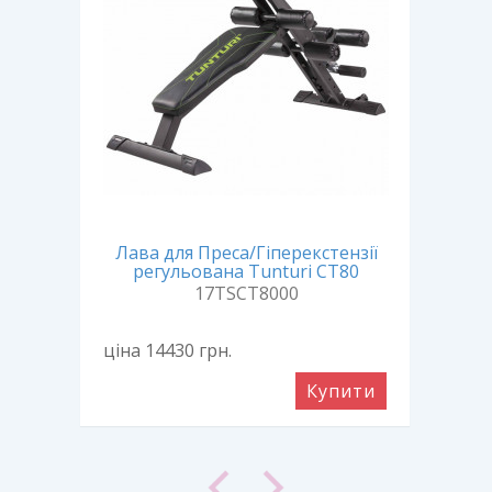
Лава для Преса/Гіперекстензії
Лав
261
регульована Tunturi CT80
17TSCT8000
ціна 14430
грн.
ціна
ити
Купити