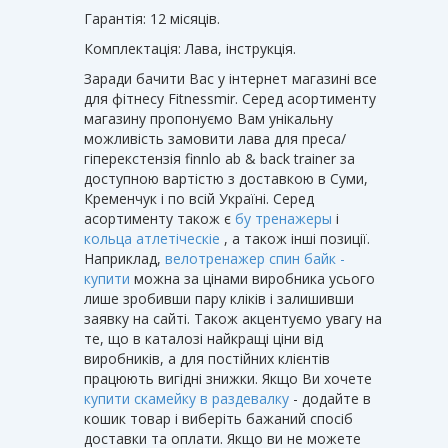
Гарантія: 12 місяців.
Комплектація: Лава, інструкція.
Заради бачити Вас у інтернет магазині все
для фітнесу Fitnessmir. Серед асортименту
магазину пропонуємо Вам унікальну
можливість замовити лава для преса/
гіперекстензія finnlo ab & back trainer за
доступною вартістю з доставкою в Суми,
Кременчук і по всій Україні. Серед
асортименту також є
бу тренажеры
і
кольца атлетіческіе
, а також інші позиції.
Наприклад,
велотренажер спин байк -
купити
можна за цінами виробника усього
лише зробивши пару кліків і залишивши
заявку на сайті. Також акцентуємо увагу на
те, що в каталозі найкращі ціни від
виробників, а для постійних клієнтів
працюють вигідні знижки. Якщо Ви хочете
купити скамейку в раздевалку
- додайте в
кошик товар і виберіть бажаний спосіб
доставки та оплати. Якщо ви не можете