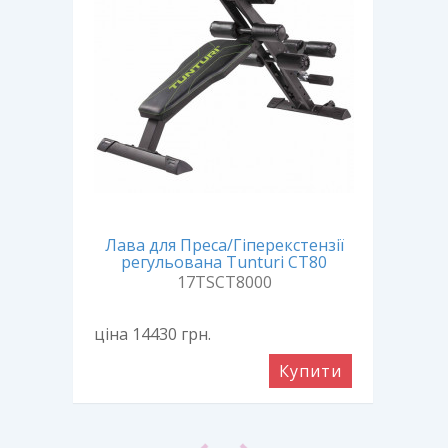
Лава для Преса/Гіперекстензії
Ла
регульована Tunturi CT80
17TSCT8000
ціна 14430
грн.
ціна
ити
Купити