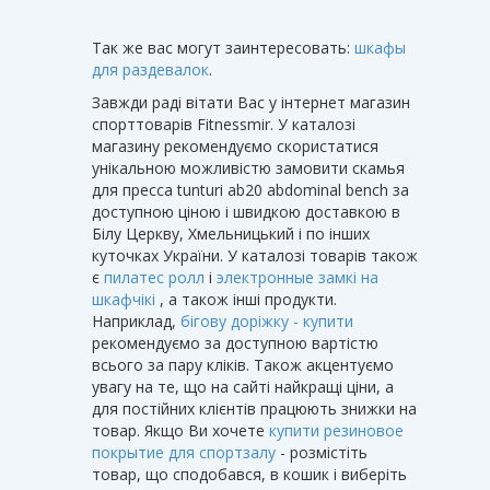
Так же вас могут заинтересовать:
шкафы
для раздевалок
.
Завжди раді вітати Вас у інтернет магазин
спорттоварів Fitnessmir. У каталозі
магазину рекомендуємо скористатися
унікальною можливістю замовити скамья
для пресса tunturi ab20 abdominal bench за
доступною ціною і швидкою доставкою в
Білу Церкву, Хмельницький і по інших
куточках України. У каталозі товарів також
є
пилатес ролл
і
электронные замкі на
шкафчікі
, а також інші продукти.
Наприклад,
бігову доріжку - купити
рекомендуємо за доступною вартістю
всього за пару кліків. Також акцентуємо
увагу на те, що на сайті найкращі ціни, а
для постійних клієнтів працюють знижки на
товар. Якщо Ви хочете
купити резиновое
покрытие для спортзалу
- розмістіть
товар, що сподобався, в кошик і виберіть