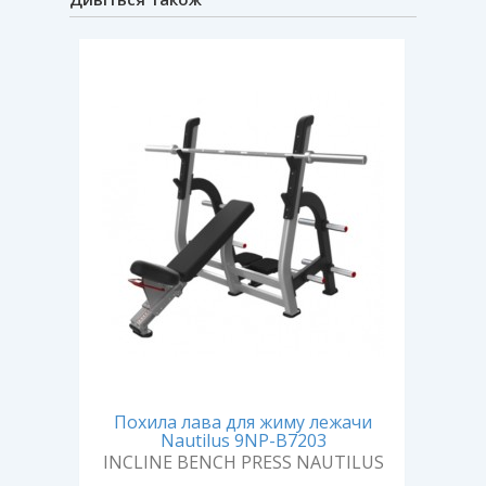
на
Похила лава для жиму лежачи
Р
Nautilus 9NP-B7203
ION
INCLINE BENCH PRESS NAUTILUS
ADJ