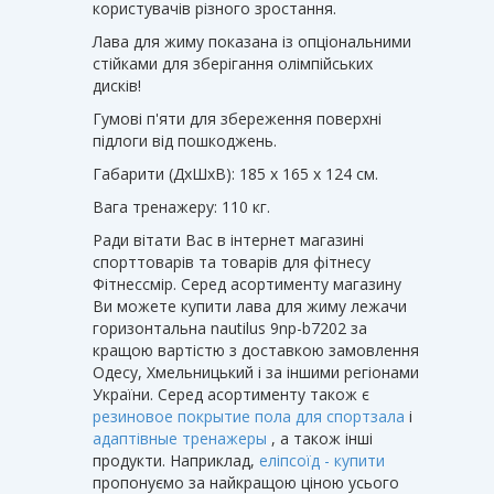
користувачів різного зростання.
Лава для жиму показана із опціональними
стійками для зберігання олімпійських
дисків!
Гумові п'яти для збереження поверхні
підлоги від пошкоджень.
Габарити (ДхШхВ): 185 х 165 х 124 см.
Вага тренажеру: 110 кг.
Ради вітати Вас в інтернет магазині
спорттоварів та товарів для фітнесу
Фітнессмір. Серед асортименту магазину
Ви можете купити лава для жиму лежачи
горизонтальна nautilus 9np-b7202 за
кращою вартістю з доставкою замовлення
Одесу, Хмельницький і за іншими регіонами
України. Серед асортименту також є
резиновое покрытие пола для спортзала
і
адаптівные тренажеры
, а також інші
продукти. Наприклад,
еліпсоїд - купити
пропонуємо за найкращою ціною усього