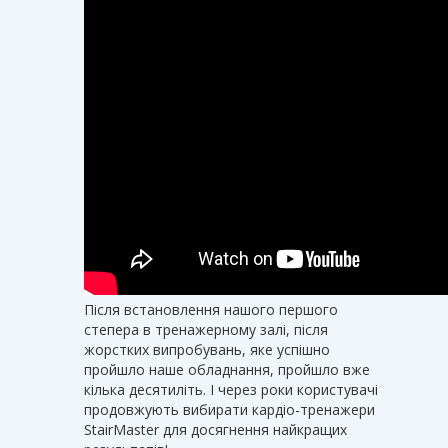
Після встановлення нашого першого
степера в тренажерному залі, після
жорстких випробувань, яке успішно
пройшло наше обладнання, пройшло вже
кілька десятиліть. І через роки користувачі
продовжують вибирати кардіо-тренажери
StairMaster для досягнення найкращих