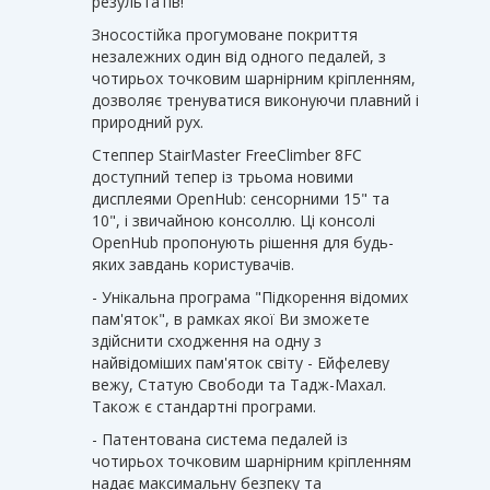
результатів!
Зносостійка прогумоване покриття
незалежних один від одного педалей, з
чотирьох точковим шарнірним кріпленням,
дозволяє тренуватися виконуючи плавний і
природний рух.
Степпер StairMaster FreeClimber 8FC
доступний тепер із трьома новими
дисплеями OpenHub: сенсорними 15" та
10", і звичайною консоллю. Ці консолі
OpenHub пропонують рішення для будь-
яких завдань користувачів.
- Унікальна програма "Підкорення відомих
пам'яток", в рамках якої Ви зможете
здійснити сходження на одну з
найвідоміших пам'яток світу - Ейфелеву
вежу, Статую Свободи та Тадж-Махал.
Також є стандартні програми.
- Патентована система педалей із
чотирьох точковим шарнірним кріпленням
надає максимальну безпеку та