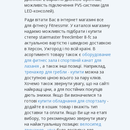
можливість підключення PVS-системи (для
LED-консолей).
Ради вітати Вас в інтернет магазині все
для фітнесу Fitnessmir. У каталозі магазину
надаємо можливість підібрати і купити
степер stairmaster freeclimber 8-fc за
актуальною вартістю і швидкою доставкою
в Херсон, Ужгород і по всій країні. В
асортименті товару також є
оборудование
для фитнес зала
і
спортівній канат для
лазанія
, а також інші позиції. Наприклад,
тренажер для гребли - купити
можна за
доступною ціною всього за пару кліків.
Хочемо також звернути увагу, що на сайті
найкращі ціни, а для постійних покупців
діють знижки. Якщо Ви визначилися та
готові
купити обладнання для спортзалу
-
додайте в кошик товар і вкажіть тип
доставки та оплати. Якщо Ви ще на етапі
вибору, то рекомендуємо звернути увагу
на найактуальнішу позицію:
велосипед
тренажер - ціна
буде доступна для