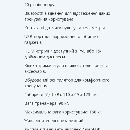
20 рівнів опору.
Bluetooth-з'єднання для відстеження даних
тренування користувача.
Контактні датчики пульсу та телеметрія.
USB-порт для заряджання особистих
гаджетів.
HDMI-стрімінг доступний з PVS або 15-
дюймовим дисплеєм.
Кілька тримачів для пляшок, телефонів та
аксесуарів.
Вбудований вентилятор для комфортного
тренування.
Габарити (ДхШхВ): 110 х 69 х 173 см.
Вага тренажера: 90 кг.
Максимальна вага користувача: 160 кг.
Живлення: енергонезалежний.
Дисплей: 2 варіанти дисплею OpenHub,