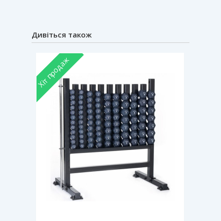
Дивіться також
Новин
Хіт продаж