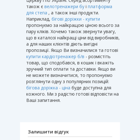
Церкву і по Україні. Серед асортименту
також є
велотренажери бу
і
платформа
для степа
, а також інші продукти.
Наприклад,
бігові доріжки - купити
пропонуємо за найкращою ціною всього за
пару кліків. Хочемо також звернути увагу,
що в каталозі найкращі ціни від виробників,
а для наших клієнтів діють вигідні
пропозиції. Якщо Ви визначилися та готові
купити кардіотренажер б/в
- розмістіть
товар, що сподобався, в кошик і вкажіть
зручний тип оплати та доставки. Якщо ви
не можете визначитися, то пропонуємо
розглянути одну з популярних позицій:
бігова доріжка - ціна
буде доступна для
кожного. Ми з радістю готові відповісти на
Ваші запитання.
Залишити відгук