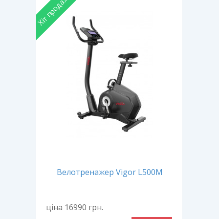
Хіт продаж
XIR
Велотренажер Vigor L500M
ціна 16990
грн.
ціна