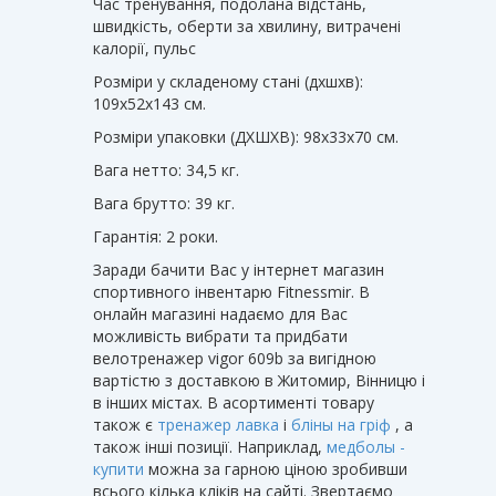
Час тренування, подолана відстань,
швидкість, оберти за хвилину, витрачені
калорії, пульс
Розміри у складеному стані (дхшхв):
109х52х143 см.
Розміри упаковки (ДХШХВ): 98х33х70 см.
Вага нетто: 34,5 кг.
Вага брутто: 39 кг.
Гарантія: 2 роки.
Заради бачити Вас у інтернет магазин
спортивного інвентарю Fitnessmir. В
онлайн магазині надаємо для Вас
можливість вибрати та придбати
велотренажер vigor 609b за вигідною
вартістю з доставкою в Житомир, Вінницю і
в інших містах. В асортименті товару
також є
тренажер лавка
і
бліны на гріф
, а
також інші позиції. Наприклад,
медболы -
купити
можна за гарною ціною зробивши
всього кілька кліків на сайті. Звертаємо