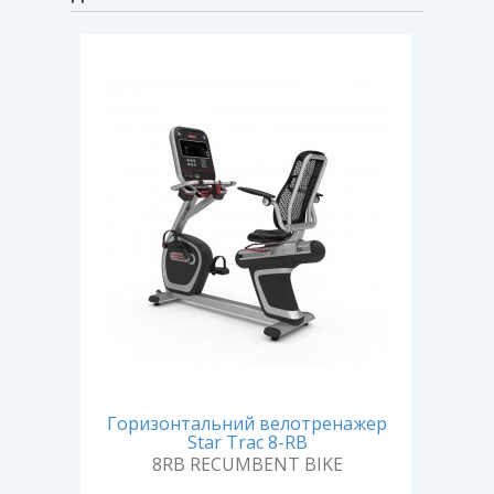
Новин
Горизонтальний велотренажер
Гор
ьний
Star Trac 8-RB
S
8RB RECUMBENT BIKE