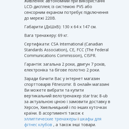
Живлення: автономний при використанні
LCD-дисплея; із системою PVS або
сенсорним екраном потребує підключення
до мережі 220В.
Габарити (ДхШхВ): 130 х 64 х 147 см.
Вага тренажеру: 69 кг.
Сертифікати: CSA International (Canadian
Standards Association), CE, FCC (The Federal
Communications Commission), CISPR.
Гарантія: загальна 2 роки, двигун 7 років,
електроніка та бігове полотно 2 роки.
Заради бачити Вас у інтернет магазин
спорттоварів Fitnessmir. В онлайн магазині
Ви можете вибрати та купити
вертикальний велотренажер star trac 8-ub
за актуальною ціною і замовити доставку в
Херсон, Хмельницький і по інших куточках
країни. В асортименті також є
эллиптические тренажеры
і
шкафы для
фітнес клубов
, а також інші товари.