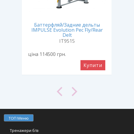
Баттерфляй/Задние дельты
тами
IMPULSE Evolution Pec Fly/Rear
IM
ss
Delt
IT9515
ціна 114500
грн.
ціна
ити
Купити
ТОП Меню
Тренажери б/в