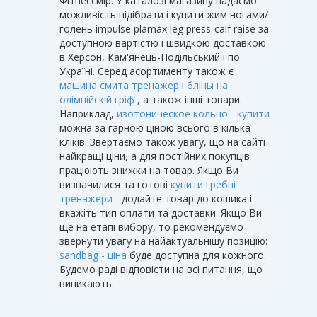
Фітнессмір. У каталозі магазину надаємо
можливість підібрати і купити жим ногами/
голень impulse plamax leg press-calf raise за
доступною вартістю і швидкою доставкою
в Херсон, Кам'янець-Подільський і по
Україні. Серед асортименту також є
машина смита тренажер
і
бліны на
олімпійскій гріф
, а також інші товари.
Наприклад,
изотоническое кольцо - купити
можна за гарною ціною всього в кілька
кліків. Звертаємо також увагу, що на сайті
найкращі ціни, а для постійних покупців
працюють знижки на товар. Якщо Ви
визначилися та готові
купити гребні
тренажери
- додайте товар до кошика і
вкажіть тип оплати та доставки. Якщо Ви
ще на етапі вибору, то рекомендуємо
звернути увагу на найактуальнішу позицію:
sandbag - ціна
буде доступна для кожного.
Будемо раді відповісти на всі питання, що
виникають.