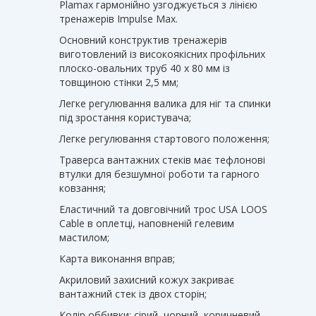
Plamax гармонійно узгоджується з лінією
тренажерів Impulse Max.
Основний конструктив тренажерів
виготовлений із високоякісних профільних
плоско-овальних труб 40 х 80 мм із
товщиною стінки 2,5 мм;
Легке регулювання валика для ніг та спинки
під зростання користувача;
Легке регулювання стартового положення;
Траверса вантажних стеків має тефлонові
втулки для безшумної роботи та гарного
ковзання;
Еластичний та довговічний трос USA LOOS
Cable в оплетці, наповненій гелевим
мастилом;
Карта виконання вправ;
Акриловий захисний кожух закриває
вантажний стек із двох сторін;
Колір оббивки: сірий, чорний, коричневий