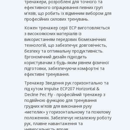
тренажери, розроблені для точного та
ефективного опрацювання певних груп
м'язів, що робить їх відмінним вибором для
професійних силових тренувань.
Кожен тренажер серії ECP виготовляється
з високоякісних матеріалів із
використанням передових біомеханічних
технологій, що забезпечує довговічність,
безпеку та оптимальну продуктивність.
Ергономічний дизайн підходить
користувачам з будь-яким рівнем фізичної
підготовки, забезпечуючи комфортні та
ефективні тренування.
Тренажер Зведення рук горизонтально та
під кутом Impulse ECP207 Horizontal &
Decline Pec Fly - професійний тренажер з
подвійною функцією для тренування
грудних м'язів для виконання руху
«метелик» у горизонтальному та похилому
положеннях. Забезпечує незалежну роботу
рук, плавне навантаження та
універсальність вправ.