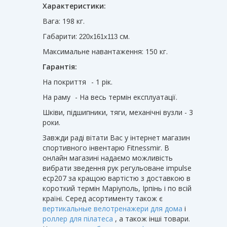
Характеристики:
Вага: 198 кг.
Габарити:
см.
220х161х113
Максимальне навантаження: 150 кг.
Гарантія:
На покриття
- 1 рік.
На раму
- На весь термін експлуатації.
Шківи, підшипники, тяги, механічні вузли - 3
роки.
Завжди раді вітати Вас у інтернет магазин
спортивного інвентарю Fitnessmir. В
онлайн магазині надаємо можливість
вибрати зведення рук регульоване impulse
ecp207 за кращою вартістю з доставкою в
короткий термін Маріуполь, Ірпінь і по всій
країні. Серед асортименту також є
вертикальные велотренажери для дома
і
роллер для пілатеса
, а також інші товари.