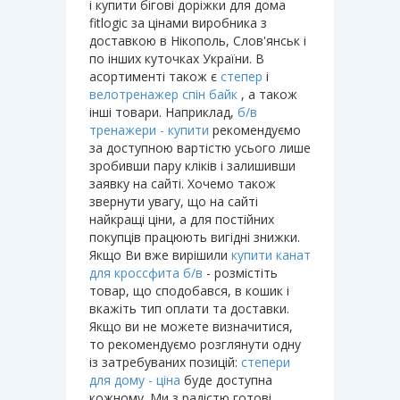
і купити бігові доріжки для дома
fitlogic за цінами виробника з
доставкою в Нікополь, Слов'янськ і
по інших куточках України. В
асортименті також є
степер
і
велотренажер спін байк
, а також
інші товари. Наприклад,
б/в
тренажери - купити
рекомендуємо
за доступною вартістю усього лише
зробивши пару кліків і залишивши
заявку на сайті. Хочемо також
звернути увагу, що на сайті
найкращі ціни, а для постійних
покупців працюють вигідні знижки.
Якщо Ви вже вирішили
купити канат
для кроссфита б/в
- розмістіть
товар, що сподобався, в кошик і
вкажіть тип оплати та доставки.
Якщо ви не можете визначитися,
то рекомендуємо розглянути одну
із затребуваних позицій:
степери
для дому - ціна
буде доступна
кожному. Ми з радістю готові