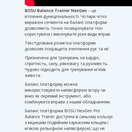
BOSU Balance Trainer NexGen
– це
втілення функціональності. Чотири чітко
виражені сегменти на баланс-платформі
дозволяють точно позиціонувати тіло
користувача і виконувати різні види вправ.
Текстурована розмітка платформи
дозволяє покращити зчеплення рук та ніг.
Призначена для тренувань на кардіо,
спритність, силу, рівновагу та рухливість.
Чудово підходить для тренування м'язів
живота.
Баланс платформу можна
використовувати напівсферою вгору чи
вниз як окремий інструмент, або
комбінувати вправи з іншим обладнанням.
Баланс платформа BOSU NexGen Pro
Balance Trainer доступна в синьому кольорі
з міцнішим подвійним каркасним кільцем і
м'якою рельєфною напівсферою, що не