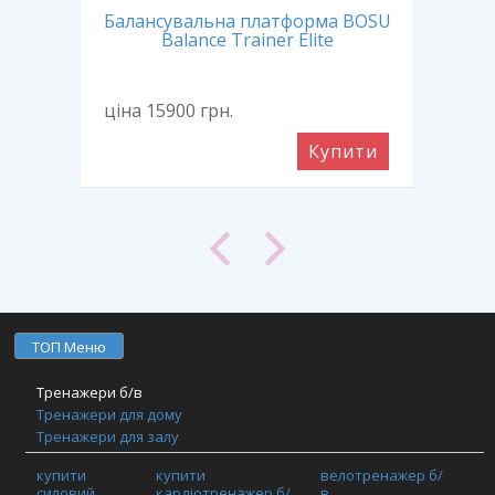
ex
Балансувальна платформа BOSU
Ба
Balance Trainer Elite
ціна 15900
грн.
ціна
ити
Купити
ТОП Меню
Тренажери б/в
Тренажери для дому
Тренажери для залу
Фітнес обладнання
купити
купити
велотренажер б/
TRX / Функціональний тренінг / Кросфіт
силовий
кардіотренажер б/
в