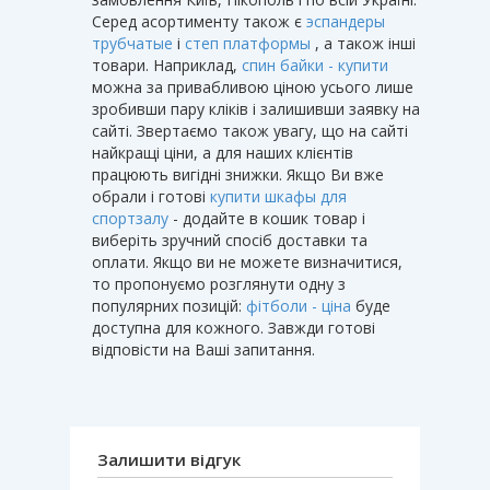
Серед асортименту також є
эспандеры
трубчатые
і
степ платформы
, а також інші
товари. Наприклад,
спин байки - купити
можна за привабливою ціною усього лише
зробивши пару кліків і залишивши заявку на
сайті. Звертаємо також увагу, що на сайті
найкращі ціни, а для наших клієнтів
працюють вигідні знижки. Якщо Ви вже
обрали і готові
купити шкафы для
спортзалу
- додайте в кошик товар і
виберіть зручний спосіб доставки та
оплати. Якщо ви не можете визначитися,
то пропонуємо розглянути одну з
популярних позицій:
фітболи - ціна
буде
доступна для кожного. Завжди готові
відповісти на Ваші запитання.
Залишити відгук