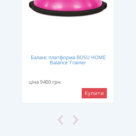
ex
Баланс платформа BOSU HOME
Ба
Balance Trainer
ціна 9400
грн.
ціна
ити
Купити