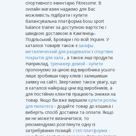
спортивного інвентарю Fitnessmir. В
онлайн магазині надаємо для Вас
можливість підібрати і купити
балансувальна платформа bosu sport
balance trainer за доступною вартістю і
швидкою доставкою в Кам'янець-
Подільський, Бровари і по всій Україні. У
каталозі товарів також є
шкафы
металлический для раздевалок
і
спортівні
покрытія для зала
, а також інші продукти.
Наприклад,
тренажер домой - купити
пропонуємо за ціною від виробника усього
лише зробивши пару кліків і залишивши
заявку на сайті. Звертаємо також увагу, що
в каталозі найкращі ціни від виробників, а
для постійних клієнтів працюють знижки на
товар. Якщо Ви вже вирішили
купити роллы
для пилатеса
- додайте товар до кошика і
виберіть спосіб доставки та оплати. Якщо
ви не можете визначитися, то
рекомендуємо розглянути одну із
затребуваних позицій:
степ платформа -