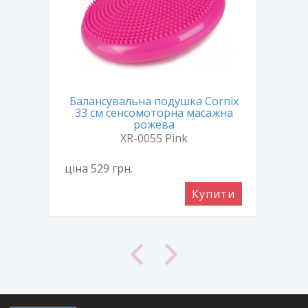
IZJO
Балансувальна подушка Cornix
а
33 см сенсомоторна масажна
ба
рожева
XR-0055 Pink
ціна 529
грн.
ціна
ити
Купити