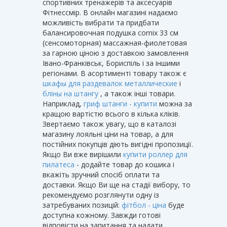
спортивних тренажерів та аксесуарів
Фітнессмір. В онлайн магазині надаємо
можливість вибрати та придбати
балансировочная подушка cornix 33 см
(сенсомоторная) массажная-фиолетовая
за гарною ціною з доставкою замовлення
Івано-Франківськ, Бориспіль і за іншими
регіонами. В асортименті товару також є
шкафы для раздевалок металлические
і
бліны на штангу
, а також інші товари.
Наприклад,
гриф штанги - купити
можна за
кращою вартістю всього в кілька кліків.
Звертаємо також увагу, що в каталозі
магазину лояльні ціни на товар, а для
постійних покупців діють вигідні пропозиції.
Якщо Ви вже вирішили
купити роллер для
пилатеса
- додайте товар до кошика і
вкажіть зручний спосіб оплати та
доставки. Якщо Ви ще на стадії вибору, то
рекомендуємо розглянути одну із
затребуваних позицій:
фітбол - ціна
буде
доступна кожному. Завжди готові
відповісти на запитання та надати