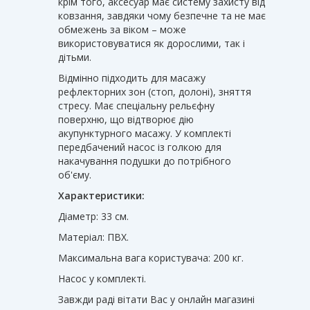
крім того, аксесуар має систему захисту від
ковзання, завдяки чому безпечне та не має
обмежень за віком – може
використовуватися як дорослими, так і
дітьми.
Відмінно підходить для масажу
рефлекторних зон (стоп, долоні), зняття
стресу. Має спеціальну рельєфну
поверхню, що відтворює дію
акупунктурного масажу. У комплекті
передбачений насос із голкою для
накачування подушки до потрібного
об'єму.
Характеристики:
Діаметр: 33 см.
Матеріал: ПВХ.
Максимальна вага користувача: 200 кг.
Насос у комплекті.
Завжди раді вітати Вас у онлайн магазині