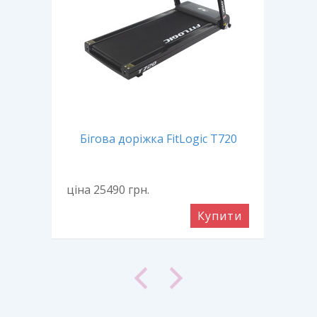
1601
Бігова доріжка FitLogic T720
Бі
ціна 25490
грн.
ціна
ити
Купити