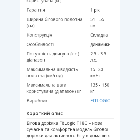
користувача (кг)
Гарантія
1 рік
Ширина бігового полотна
51 - 55
(см)
см
Конструкція
Складна
Особливості
динамики
Потужність двигуна (к.с.)
2.5 - 3.5
діапазон
л.с.
Максимальна швидкість
15 -20
полотна (км/год)
км/ч
Максимальна вага
135 - 150
користувача (діапазон) кг
кг
Виробник
FITLOGIC
Короткий опис
Бігова доріжка FitLogic Т18C – нова
сучасна та комфортна модель бігової
доріжки для активного бігу в домашніх