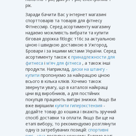
рік.
Заради бачити Вас у інтернет магазині
спорттоварів та товарів для фітнесу
Фітнессмір. Серед асортименту магазину
надаємо можливість вибрати та купити
біговая доріжка fitlogic т16c за актуальною
ціною і швидкою доставкою в Ужгород,
Бровари і за іншими містами України. Серед
асортименту також є
принадлежности для
фитнеса
і
м'яч для фітнеса
, а також інші
продукти. Наприклад,
диски на штангу -
купити
пропонуємо за найкращою ціною
всього в кілька кліків. Хочемо також
звернути увагу, що в каталозі найкращі
ціни від виробників, а для постійних
покупців працюють вигідні знижки. Якщо Ви
вже вирішили
купити гиперэкстензия
-
додайте товар до кошика і вкажіть зручний
спосіб доставки та оплати. Якщо Ви ще на
етапі вибору, то рекомендуємо розглянути
одну із затребуваних позицій:
спортивні
гирі - ціна
доступна кожному. Будемо раді