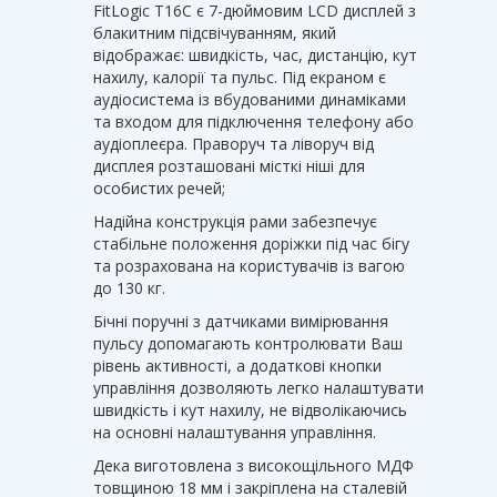
FitLogic T16C є 7-дюймовим LCD дисплей з
блакитним підсвічуванням, який
відображає: швидкість, час, дистанцію, кут
нахилу, калорії та пульс. Під екраном є
аудіосистема із вбудованими динаміками
та входом для підключення телефону або
аудіоплеєра. Праворуч та ліворуч від
дисплея розташовані місткі ніші для
особистих речей;
Надійна конструкція рами забезпечує
стабільне положення доріжки під час бігу
та розрахована на користувачів із вагою
до 130 кг.
Бічні поручні з датчиками вимірювання
пульсу допомагають контролювати Ваш
рівень активності, а додаткові кнопки
управління дозволяють легко налаштувати
швидкість і кут нахилу, не відволікаючись
на основні налаштування управління.
Дека виготовлена ​​з високощільного МДФ
товщиною 18 мм і закріплена на сталевій