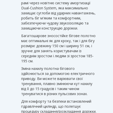
рамі через новітню систему амортизації
Dual-Cushion System, яка максимально
захищає суглоби від ударних навантажень,
робить біг м'яким та комфортним,
забезпечуючи чудову звукоізоляцію та
захищаючи конструкцію доріжки.
Багатошарове зносостійке бігове полотно
має оптимальні як для кроку, так і для бігу
розміри: довжину 150 см і ширину 51 см, і
зручне для занять користувачам із
середнім зростом і людям зі зростом 185-
195 см.
Зміна нахилу полотна бігового
здійснюється за допомогою електричного
приводу. Ви можете варіювати свої
тренування, плавно змінюючи кут нахилу
від 0 до 15 градусів і таким чином
тренуватися в різних пульсових зонах.
Для комфорту та безпеки встановлений
гідравлічний циліндр, що полегшує
процедуру складання/розкладання доріжки.