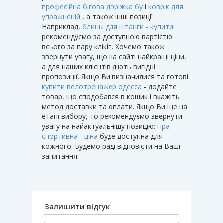
професійна бігова доріжка бу
і
коврік для
упражненій
, а також інші позиції.
Наприклад,
блины для штанги - купити
рекомендуємо за доступною вартістю
всього за пару кліків. Хочемо також
звернути увагу, що на сайті найкращі ціни,
а для наших клієнтів діють вигідні
пропозиції. Якщо Ви визначилися та готові
купити велотренажер одесса
- додайте
товар, що сподобався в кошик і вкажіть
метод доставки та оплати. Якщо Ви ще на
етапі вибору, то рекомендуємо звернути
увагу на найактуальнішу позицію:
гіра
спортивна - ціна
буде доступна для
кожного. Будемо раді відповісти на Ваші
запитання.
Залишити відгук