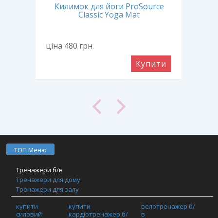
ce
Килимок для йоги ProSource
Бло
Classic Yoga Mat
ціна 480
грн.
ціна
ити
Купити
ТОП Меню
Тренажери б/в
Тренажери для дому
Тренажери для залу
Фітнес обладнання
купити
купити
велотренажер б/
TRX / Функціональний тренінг / Кросфіт
силовий
кардіотренажер б/
в